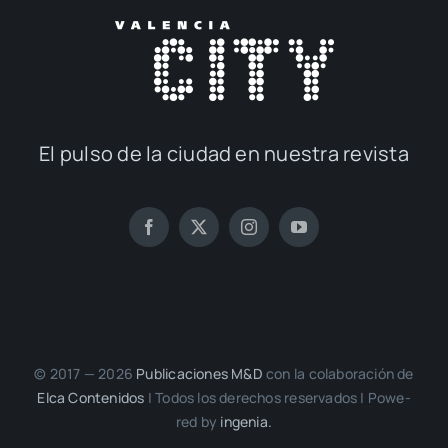
El pul­so de la ciu­dad en nues­tra revis­ta
© 2017 — 2026
Publi­ca­cio­nes M&D
con la cola­bo­ra­ción de
Elca Con­te­ni­dos
| Todos los dere­chos reser­va­dos | Powe­
red by
inge­nia.