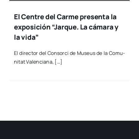
El Centre del Carme presenta la
exposición “Jarque. La cámara y
la vida”
El direc­tor del Con­sor­ci de Museus de la Comu­
ni­tat Valen­cia­na, […]