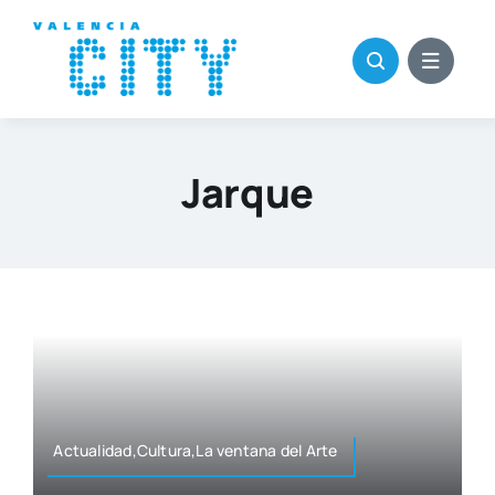
Saltar
al
contenido
Jarque
Actualidad,Cultura,La ven­ta­na del Arte