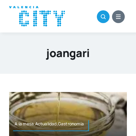
Saltar
al
contenido
joangari
A la mesa,Actualidad,Gastronomía