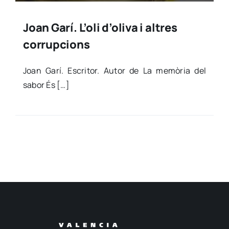
Joan Garí. L’oli d’oliva i altres
corrupcions
Joan Garí. Escri­tor. Autor de La memò­ria del
sabor És […]