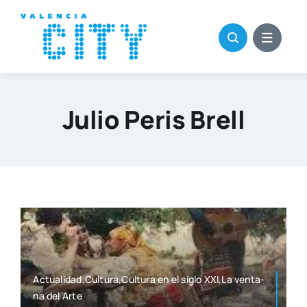
Saltar
al
contenido
Julio Peris Brell
Actualidad,Cultura,Cultura en el siglo XXI,La ven­ta­
na del Arte