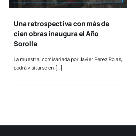
Una retrospectiva con más de
cien obras inaugura el Año
Sorolla
La mues­tra, comi­sa­ria­da por Javier Pérez Rojas,
podrá visi­tar­se en […]