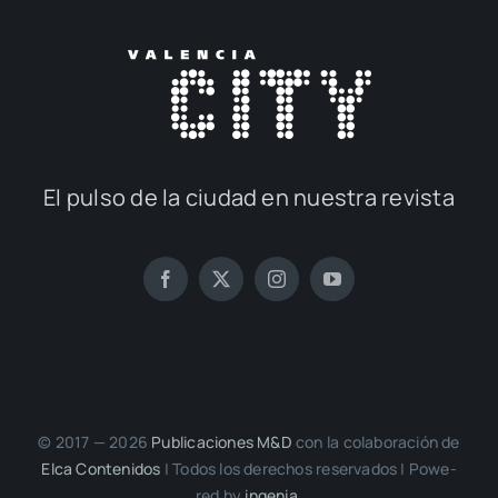
El pul­so de la ciu­dad en nues­tra revis­ta
© 2017 — 2026
Publi­ca­cio­nes M&D
con la cola­bo­ra­ción de
Elca Con­te­ni­dos
| Todos los dere­chos reser­va­dos | Powe­
red by
inge­nia.