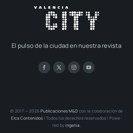
El pul­so de la ciu­dad en nues­tra revis­ta
© 2017 — 2026
Publi­ca­cio­nes M&D
con la cola­bo­ra­ción de
Elca Con­te­ni­dos
| Todos los dere­chos reser­va­dos | Powe­
red by
inge­nia.