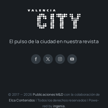
El pul­so de la ciu­dad en nues­tra revis­ta
© 2017 — 2026
Publi­ca­cio­nes M&D
con la cola­bo­ra­ción de
Elca Con­te­ni­dos
| Todos los dere­chos reser­va­dos | Powe­
red by
inge­nia.