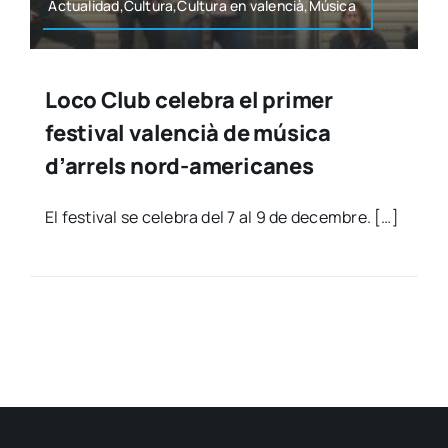
Actualidad,Cultura,Cultura en valencià,Música
Loco Club celebra el primer
festival valencià de música
d’arrels nord-americanes
El fes­ti­val se cele­bra del 7 al 9 de decem­bre. […]