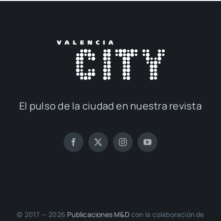
El pul­so de la ciu­dad en nues­tra revis­ta
© 2017 — 2026
Publi­ca­cio­nes M&D
con la cola­bo­ra­ción de