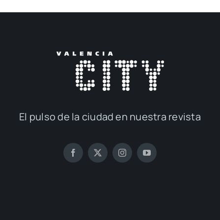
El pul­so de la ciu­dad en nues­tra revis­ta