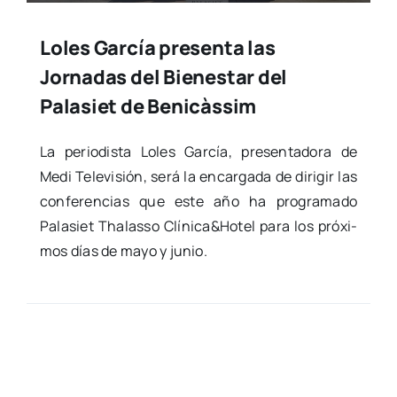
Loles García presenta las
Jornadas del Bienestar del
Palasiet de Benicàssim
La perio­dis­ta Loles Gar­cía, pre­sen­ta­do­ra de
Medi Tele­vi­sión, será la encar­ga­da de diri­gir las
con­fe­ren­cias que este año ha pro­gra­ma­do
Pala­siet Tha­las­so Clínica&Hotel para los pró­xi­
mos días de mayo y junio.