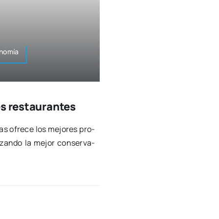
onomía
es restaurantes
as ofre­ce los mejo­res pro­
i­zan­do la mejor con­ser­va­