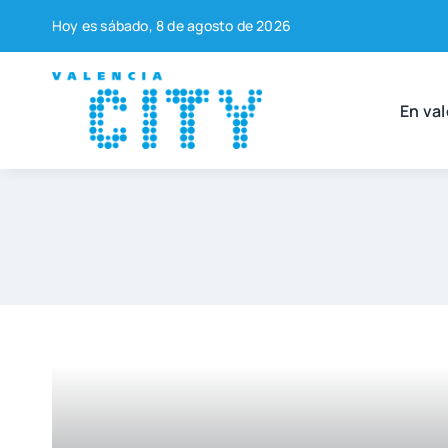
Saltar
Hoy es sába­do, 8 de agos­to de 2026
al
contenido
En val