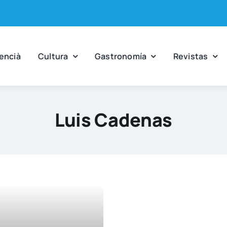
en­cià
Cul­tu­ra
Gas­tro­no­mía
Revis­tas
Luis Cadenas