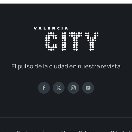
El pul­so de la ciu­dad en nues­tra revis­ta