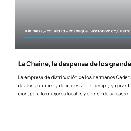
A la mesa,Actualidad,Almanaque Gastronómico,Gastr
La Chaine, la despensa de los grand
La empre­sa de dis­tri­bu­ción de los her­ma­nos Cade­n
duc­tos gour­met y deli­ca­tes­sen a tiem­po, y garan­t
ción, para los mejo­res loca­les y chefs «de su casa».