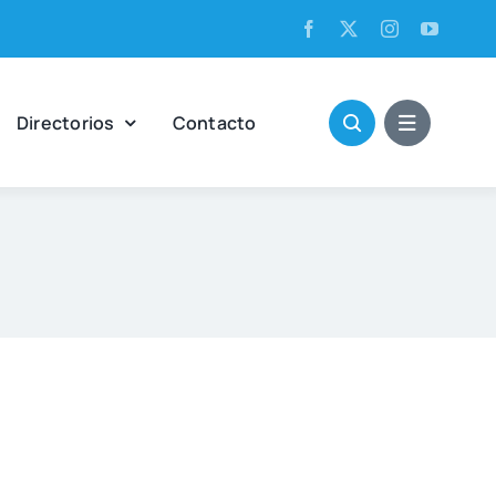
Direc­to­rios
Con­tac­to