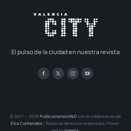
El pul­so de la ciu­dad en nues­tra revis­ta
© 2017 — 2026
Publi­ca­cio­nes M&D
con la cola­bo­ra­ción de
Elca Con­te­ni­dos
| Todos los dere­chos reser­va­dos | Powe­
red by
inge­nia.