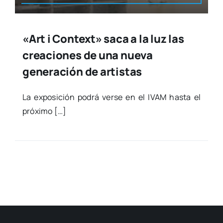
«Art i Context» saca a la luz las
creaciones de una nueva
generación de artistas
La expo­si­ción podrá ver­se en el IVAM has­ta el
pró­xi­mo […]