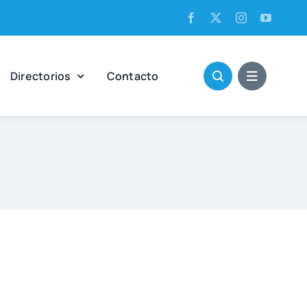
Direc­to­rios
Con­tac­to