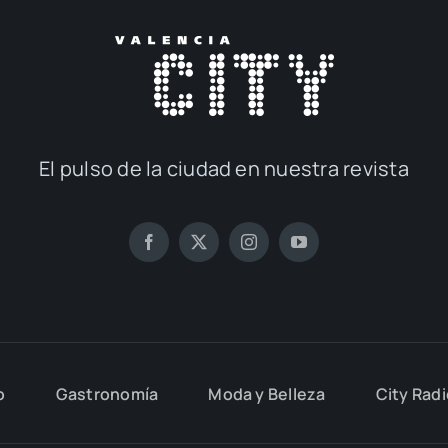
El pul­so de la ciu­dad en nues­tra revis­ta
o
Gas­tro­no­mía
Moda y Belle­za
City Rad