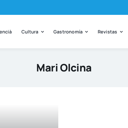
en­cià
Cul­tu­ra
Gas­tro­no­mía
Revis­tas
Mari Olcina