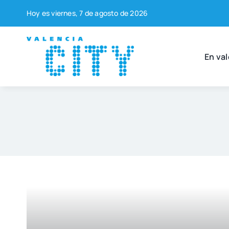
Saltar
Hoy es vier­nes, 7 de agos­to de 2026
al
contenido
En val