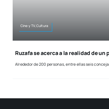
Cine y TV,Cultura
Ruzafa se acerca a la realidad de un
Alre­de­dor de 200 per­so­nas, entre ellas seis con­ce­ja