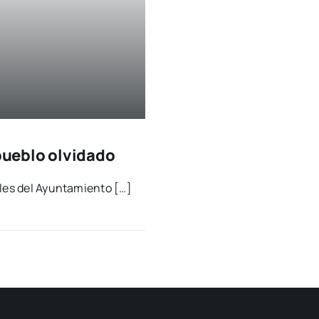
 pueblo olvidado
­les del Ayun­ta­mien­to […]