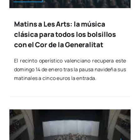
Matins a Les Arts: la música
clásica para todos los bolsillos
con el Cor de la Generalitat
El recin­to ope­rís­ti­co valen­ciano recu­pe­ra este
domin­go 14 de enero tras la pau­sa navi­de­ña sus
mati­na­les a cin­co euros la entra­da.