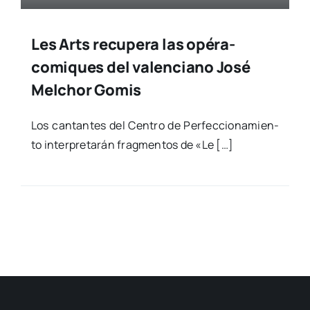
Les Arts recupera las opéra-
comiques del valenciano José
Melchor Gomis
Los can­tan­tes del Cen­tro de Per­fec­cio­na­mien­
to inter­pre­ta­rán frag­men­tos de «Le […]