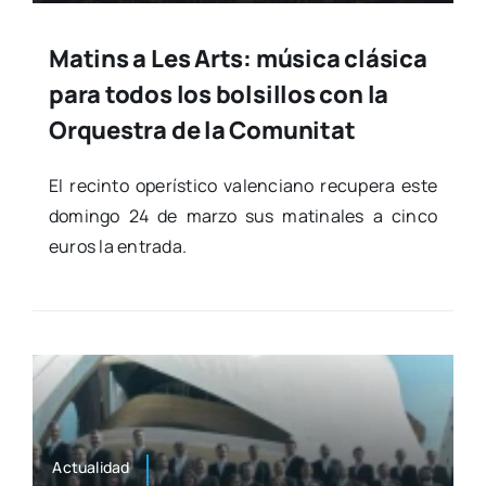
Matins a Les Arts: música clásica
para todos los bolsillos con la
Orquestra de la Comunitat
El recin­to ope­rís­ti­co valen­ciano recu­pe­ra este
domin­go 24 de mar­zo sus mati­na­les a cin­co
euros la entra­da.
Actua­li­dad