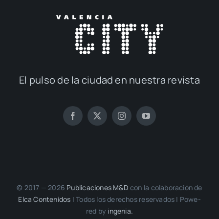
El pul­so de la ciu­dad en nues­tra revis­ta
© 2017 — 2026
Publi­ca­cio­nes M&D
con la cola­bo­ra­ción de
Elca Con­te­ni­dos
| Todos los dere­chos reser­va­dos | Powe­
red by
inge­nia.