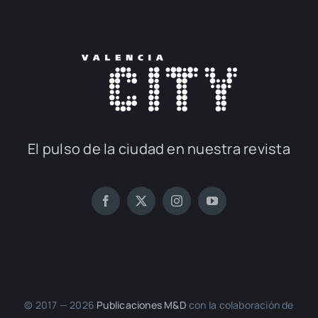
El pul­so de la ciu­dad en nues­tra revis­ta
© 2017 — 2026
Publi­ca­cio­nes M&D
con la cola­bo­ra­ción de