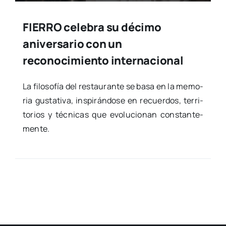
FIERRO celebra su décimo
aniversario con un
reconocimiento internacional
La filo­so­fía del res­tau­ran­te se basa en la memo­
ria gus­ta­ti­va, ins­pi­rán­do­se en recuer­dos, terri­
to­rios y téc­ni­cas que evo­lu­cio­nan cons­tan­te­
men­te.