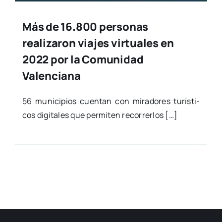
Más de 16.800 personas
realizaron viajes virtuales en
2022 por la Comunidad
Valenciana
56 muni­ci­pios cuen­tan con mira­do­res turís­ti­
cos digi­ta­les que per­mi­ten reco­rrer­los […]