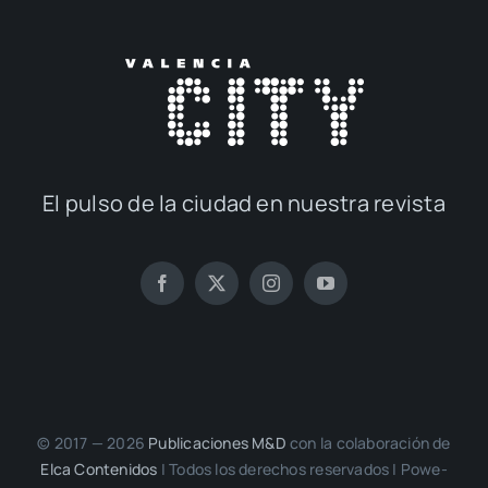
El pul­so de la ciu­dad en nues­tra revis­ta
© 2017 — 2026
Publi­ca­cio­nes M&D
con la cola­bo­ra­ción de
Elca Con­te­ni­dos
| Todos los dere­chos reser­va­dos | Powe­