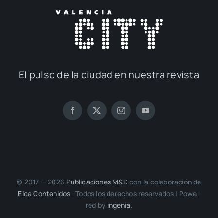
El pul­so de la ciu­dad en nues­tra revis­ta
© 2017 — 2026
Publi­ca­cio­nes M&D
con la cola­bo­ra­ción de
Elca Con­te­ni­dos
| Todos los dere­chos reser­va­dos | Powe­
red by
inge­nia.