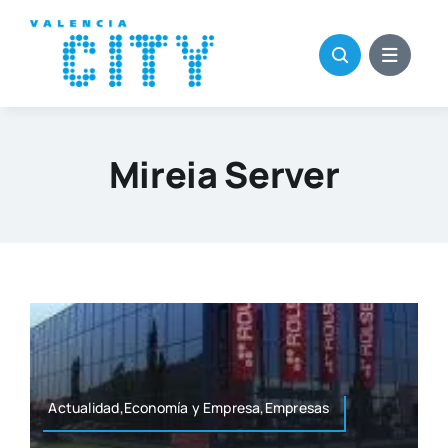
Saltar
al
contenido
Mireia Server
Actualidad,Economía y Empresa,Empresas