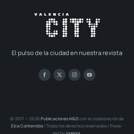
El pul­so de la ciu­dad en nues­tra revis­ta
© 2017 — 2026
Publi­ca­cio­nes M&D
con la cola­bo­ra­ción de
Elca Con­te­ni­dos
| Todos los dere­chos reser­va­dos | Powe­
red by
inge­nia.