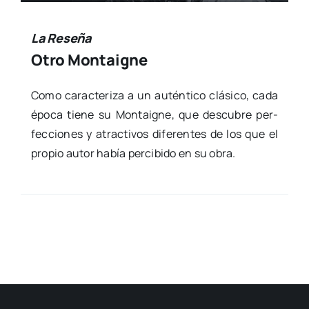
La Reseña
Otro Montaigne
Como carac­te­ri­za a un autén­ti­co clá­si­co, cada
épo­ca tie­ne su Mon­taig­ne, que des­cu­bre per­
fec­cio­nes y atrac­ti­vos dife­ren­tes de los que el
pro­pio autor había per­ci­bi­do en su obra.