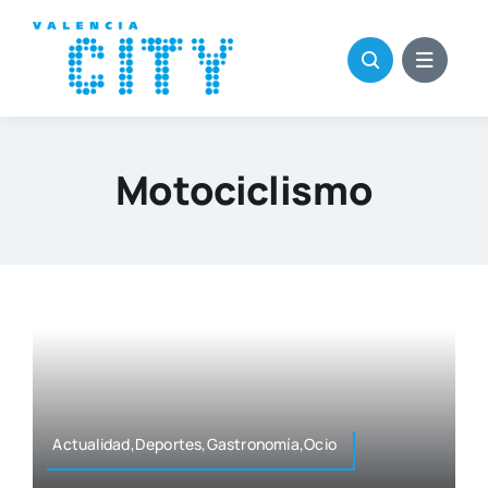
Saltar
al
contenido
Motociclismo
Actualidad,Deportes,Gastronomía,Ocio