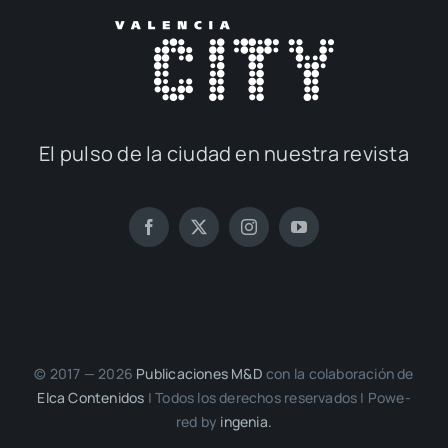
El pul­so de la ciu­dad en nues­tra revis­ta
© 2017 — 2026
Publi­ca­cio­nes M&D
con la cola­bo­ra­ción de
Elca Con­te­ni­dos
| Todos los dere­chos reser­va­dos | Powe­
red by
inge­nia.