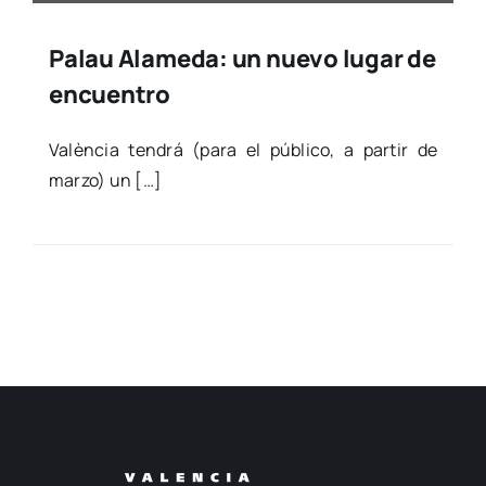
Palau Alameda: un nuevo lugar de
encuentro
Valèn­cia ten­drá (para el públi­co, a par­tir de
mar­zo) un […]