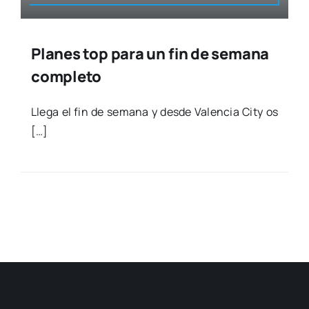
Planes top para un fin de semana
completo
Lle­ga el fin de sema­na y des­de Valen­cia City os
[…]