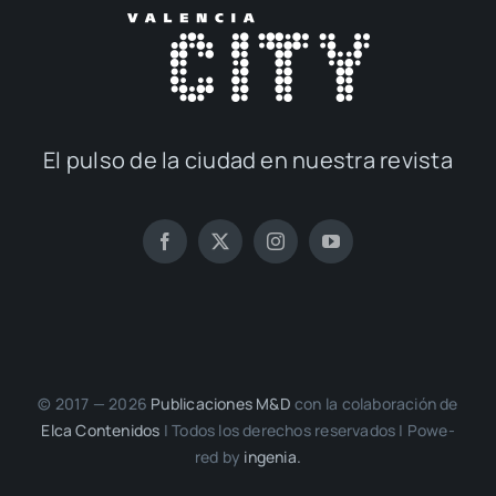
El pul­so de la ciu­dad en nues­tra revis­ta
© 2017 — 2026
Publi­ca­cio­nes M&D
con la cola­bo­ra­ción de
Elca Con­te­ni­dos
| Todos los dere­chos reser­va­dos | Powe­
red by
inge­nia.