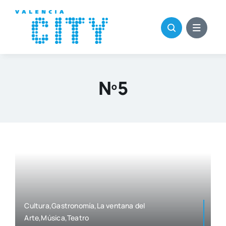
Saltar
al
contenido
Nº5
Cultura,Gastronomía,La ven­ta­na del
Arte,Música,Teatro