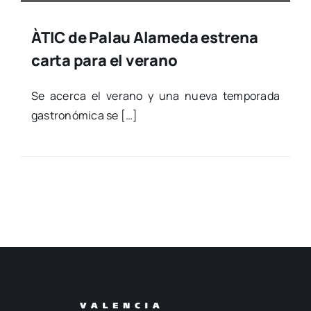
ÀTIC de Palau Alameda estrena
carta para el verano
Se acer­ca el verano y una nue­va tem­po­ra­da
gas­tro­nó­mi­ca se […]