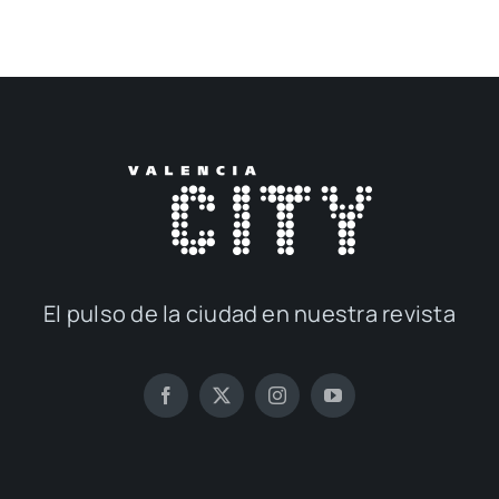
El pul­so de la ciu­dad en nues­tra revis­ta