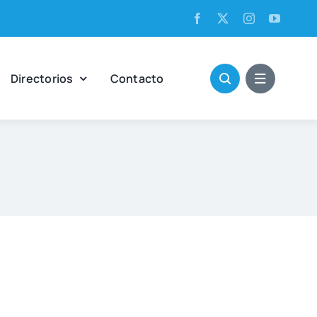
Direc­to­rios
Con­tac­to