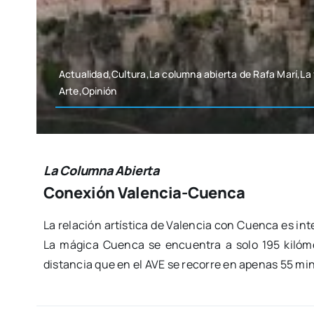
Actualidad,Cultura,La colum­na abier­ta de Rafa Marí,La v
Arte,Opinión
La Columna Abierta
Conexión Valencia-Cuenca
La rela­ción artís­ti­ca de Valen­cia con Cuen­ca es in
La mági­ca Cuen­ca se encuen­tra a solo 195 kiló­me­
dis­tan­cia que en el AVE se reco­rre en ape­nas 55 min