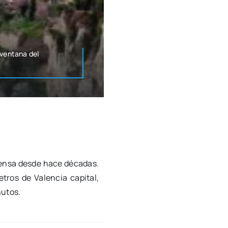
en­ta­na del
ten­sa des­de hace déca­das.
tros de Valen­cia capi­tal,
u­tos.