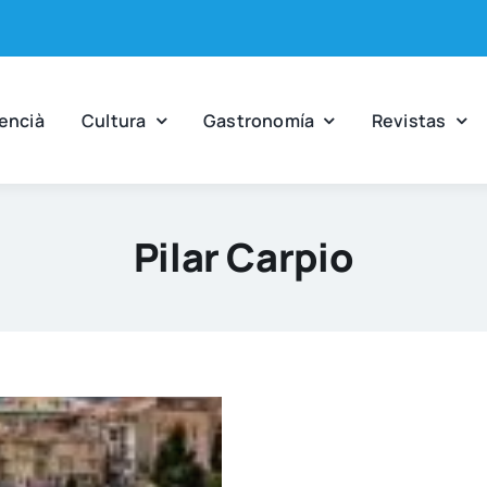
en­cià
Cul­tu­ra
Gas­tro­no­mía
Revis­tas
Pilar Carpio