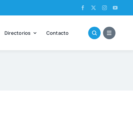
Direc­to­rios
Con­tac­to