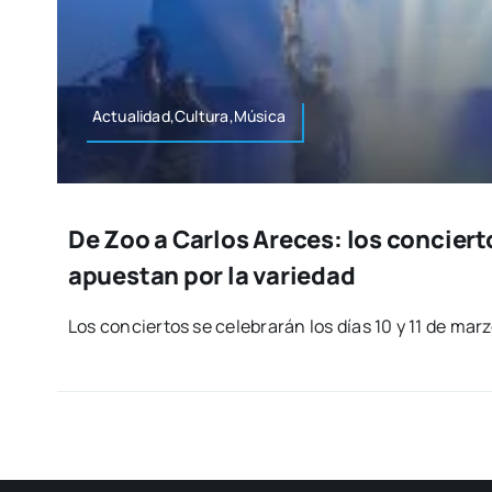
Actualidad,Cultura,Música
De Zoo a Carlos Areces: los conciert
apuestan por la variedad
Los con­cier­tos se cele­bra­rán los días 10 y 11 de mar­