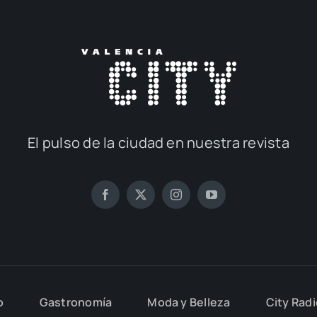
El pul­so de la ciu­dad en nues­tra revis­ta
o
Gas­tro­no­mía
Moda y Belle­za
City Rad