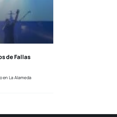
os de Fallas
zo en La Ala­me­da