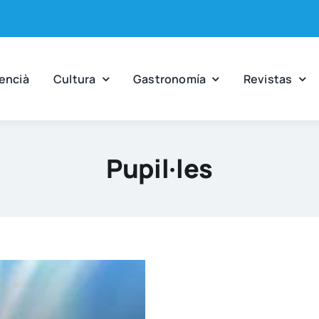
en­cià
Cul­tu­ra
Gas­tro­no­mía
Revis­tas
Pupil·les