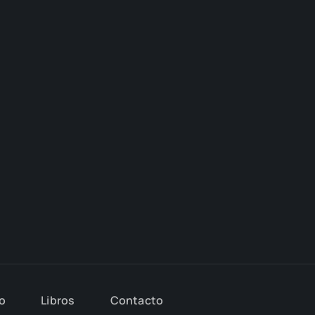
io
Libros
Con­tac­to