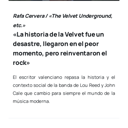
Rafa Cervera / «The Velvet Underground,
etc.»
«La historia de la Velvet fue un
desastre, llegaron en el peor
momento, pero reinventaron el
rock»
El escri­tor valen­ciano repa­sa la his­to­ria y el
con­tex­to social de la ban­da de Lou Reed y John
Cale que cam­bio para siem­pre el mun­do de la
músi­ca moder­na.