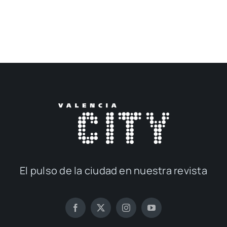
El pul­so de la ciu­dad en nues­tra revis­ta