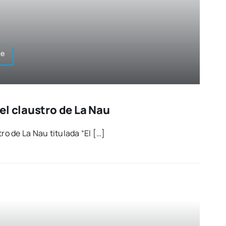
te
el claustro de La Nau
­tro de La Nau titu­la­da “El […]