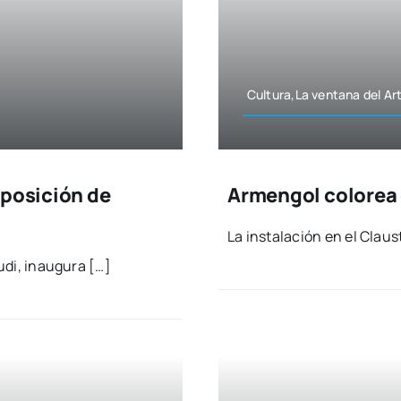
Cultura,La ven­ta­na del Ar
xposición de
Armengol colorea 
La ins­ta­la­ción en el Claus
u­di, inau­gu­ra […]