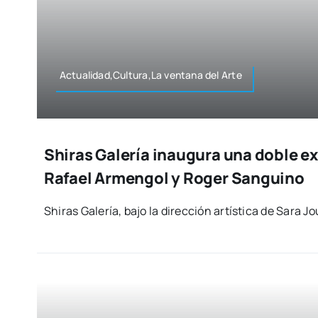
Actualidad,Cultura,La ven­ta­na del Arte
Shiras Galería inaugura una doble e
Rafael Armengol y Roger Sanguino
Shi­ras Gale­ría, bajo la direc­ción artís­ti­ca de Sara Jo