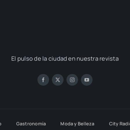
El pul­so de la ciu­dad en nues­tra revis­ta
o
Gas­tro­no­mía
Moda y Belle­za
City Rad