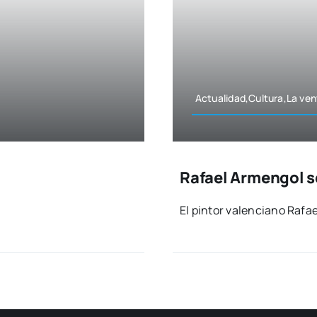
Actualidad,Cultura,La ven­
Rafael Armengol se
]
El pin­tor valen­ciano Rafae