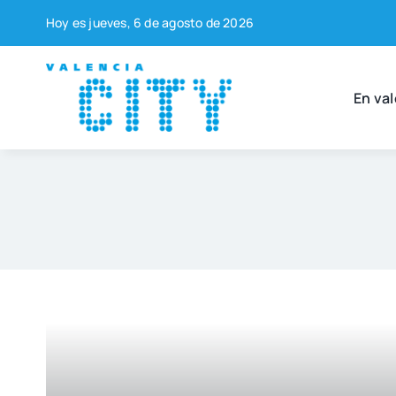
Saltar
Hoy es jue­ves, 6 de agos­to de 2026
al
contenido
En val