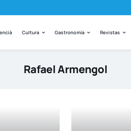
en­cià
Cul­tu­ra
Gas­tro­no­mía
Revis­tas
Rafael Armengol