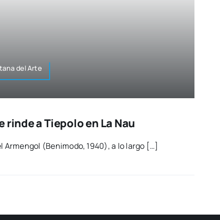
ta­na del Arte
 rinde a Tiepolo en La Nau
l Armen­gol (Beni­mo­do, 1940), a lo lar­go […]