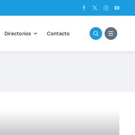
Direc­to­rios
Con­tac­to