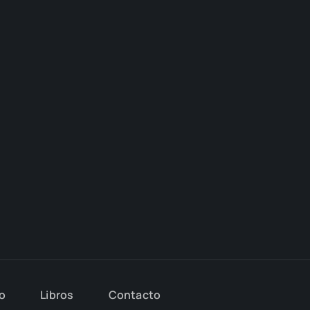
io
Libros
Con­tac­to