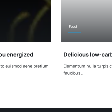
Food
you energized
Delicious low-car
us­to euis­mod aene pre­tium
Ele­men­tum nulla tur­pis c
fau­ci­bus …