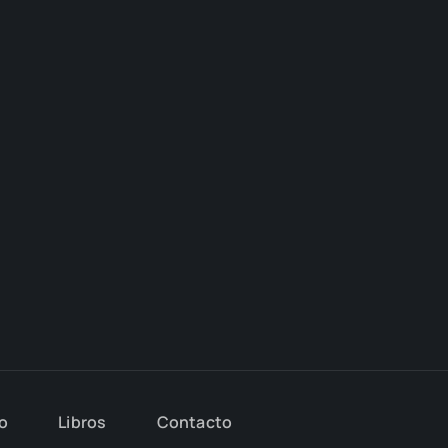
io
Libros
Con­tac­to