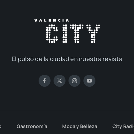
El pul­so de la ciu­dad en nues­tra revis­ta
o
Gas­tro­no­mía
Moda y Belle­za
City Rad