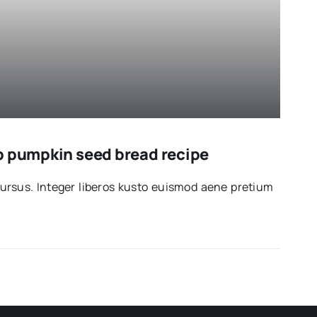
b pumpkin seed bread recipe
ur­sus. Inte­ger libe­ros kus­to euis­mod aene pre­tium