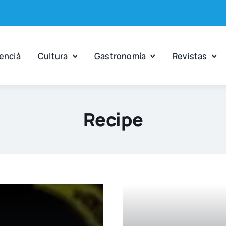
en­cià
Cul­tu­ra
Gas­tro­no­mía
Revis­tas
Recipe