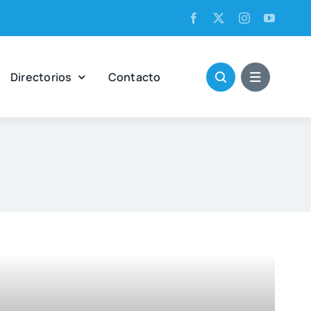
Direc­to­rios
Con­tac­to