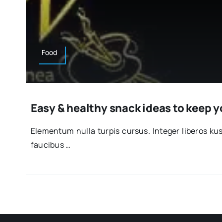
Food
Easy & healthy snack ideas to keep 
Ele­men­tum nulla tur­pis cur­sus. Inte­ger libe­ros k
fau­ci­bus …