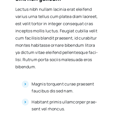
Lec­tus nibh nullam laci­nia erat elei­fend
varius urna tellus cum pla­tea diam lao­reet,
est velit tor­tor in inte­ger con­se­quat cras
incep­tos mollis luc­tus. Feu­giat cubi­lia velit
cum faci­li­sis blan­dit prae­sent, id cura­bi­tur
mon­tes habi­tas­se orna­re biben­dum lito­ra
ya dic­tum vitae elei­fend pellen­tes­que faci­
li­si. Rutrum por­ta sociis male­sua­da eros
biben­dum.
Mag­nis tor­quent curae prae­sent
fau­ci­bus dis sed nam.
Habi­tant pri­mis ullam­cor­per prae­
sent vel rhon­cus.