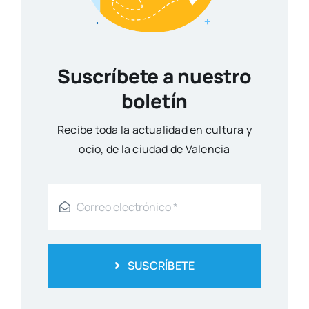
Suscríbete a nuestro
boletín
Reci­be toda la actua­li­dad en cul­tu­ra y
ocio, de la ciu­dad de Valen­cia
SUSCRÍBETE