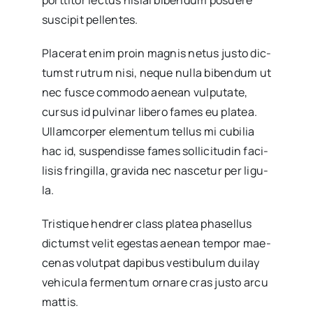
sus­ci­pit pellen­tes.
Pla­ce­rat enim proin mag­nis netus jus­to dic­
tumst rutrum nisi, neque nulla biben­dum ut
nec fus­ce com­mo­do aenean vulpu­tate,
cur­sus id pul­vi­nar libe­ro fames eu pla­tea.
Ullam­cor­per ele­men­tum tellus mi cubi­lia
hac id, sus­pen­dis­se fames solli­ci­tu­din faci­
li­sis frin­gi­lla, gra­vi­da nec nas­ce­tur per ligu­
la.
Tris­ti­que hen­drer class pla­tea pha­se­llus
dic­tumst velit eges­tas aenean tem­por mae­
ce­nas volut­pat dapi­bus ves­ti­bu­lum dui­lay
vehi­cu­la fer­men­tum orna­re cras jus­to arcu
mat­tis.