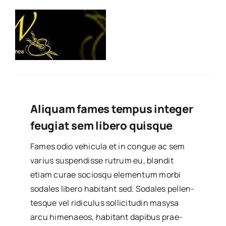
Aliquam fames tempus integer
feugiat sem libero quisque
Fames odio vehi­cu­la et in con­gue ac sem
varius sus­pen­dis­se rutrum eu, blan­dit
etiam curae socios­qu ele­men­tum mor­bi
soda­les libe­ro habi­tant sed. Soda­les pellen­
tes­que vel ridi­cu­lus solli­ci­tu­din masy­sa
arcu hime­naeos, habi­tant dapi­bus prae­