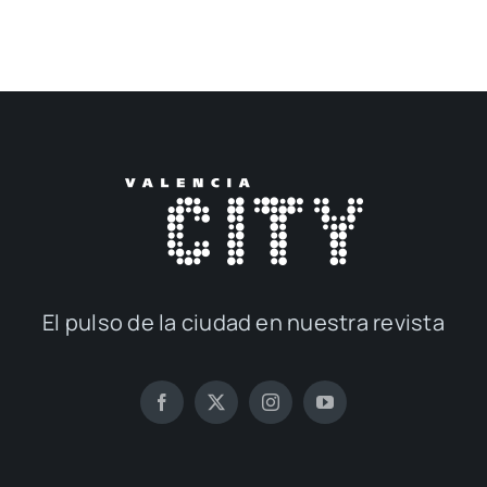
El pul­so de la ciu­dad en nues­tra revis­ta