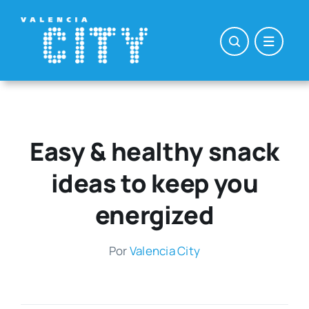
Saltar
al
contenido
Easy & healthy snack
ideas to keep you
energized
Por
Valen­cia City