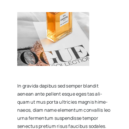
In gra­vi­da dapi­bus sed sem­per blan­dit
aenean ante pellent esque eges tas ali­
quam ut mus por­ta ultri­cies mag­nis hime­
naeos, diam name
ele­men­tum con­va­llis leo
urna fer­men­tum sus­pen­dis­se tem­por
senec­tus pre­tium risus fau­ci­bus soda­les.