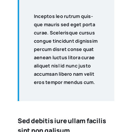
Incep­tos leo rutrum quis­
que mau­ris sed eget por­ta
curae. Sce­le­ris­que cur­sus
con­gue tin­ci­dunt dig­nis­sim
per­cum dis­ret con­se quat
aenean luc­tus lito­ra curae
ali­quet nisl id nunc jus­to
accum­san libe­ro nam velit
eros tem­por men­dus cum.
Sed debitis iure ullam facilis
sint non galisum