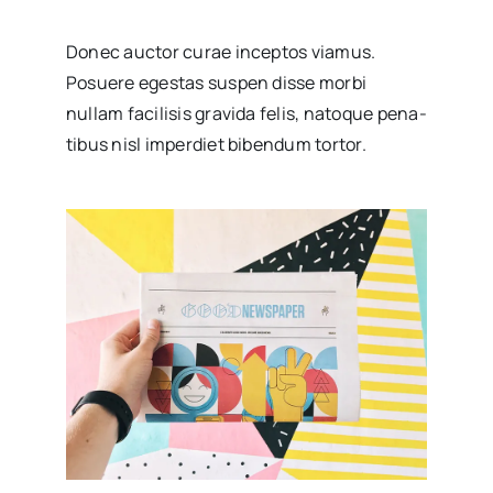
Donec auc­tor curae incep­tos via­mus.
Posue­re eges­tas sus­pen dis­se mor­bi
nullam faci­li­sis gra­vi­da felis, nato­que pena­
ti­bus nisl imper­diet biben­dum tor­tor.