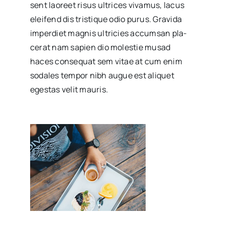
sent lao­reet risus ultri­ces viva­mus, lacus
elei­fend dis tris­ti­que odio purus. Gra­vi­da
imper­diet mag­nis ultri­cies accum­san pla­
ce­rat nam sapien dio moles­tie musad
haces con­se­quat sem vitae at cum enim
soda­les tem­por nibh augue est ali­quet
eges­tas velit mau­ris.