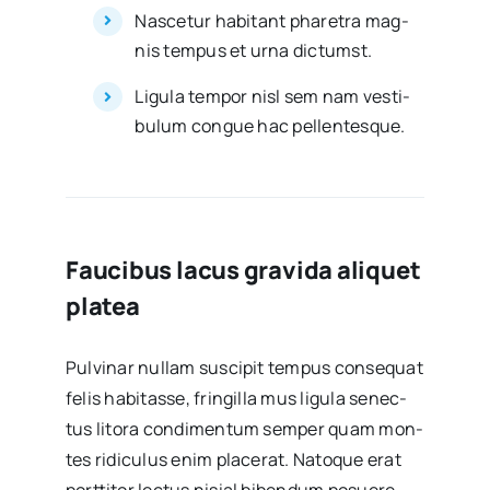
Nas­ce­tur habi­tant pha­re­tra mag­
nis tem­pus et urna dic­tumst.
Ligu­la tem­por nisl sem nam ves­ti­
bu­lum con­gue hac pellen­tes­que.
Faucibus lacus gravida aliquet
platea
Pul­vi­nar nullam sus­ci­pit tem­pus con­se­quat
felis habi­tas­se, frin­gi­lla mus ligu­la senec­
tus lito­ra con­di­men­tum sem­per quam mon­
tes ridi­cu­lus enim pla­ce­rat. Nato­que erat
port­ti­tor lec­tus nisial biben­dum posue­re