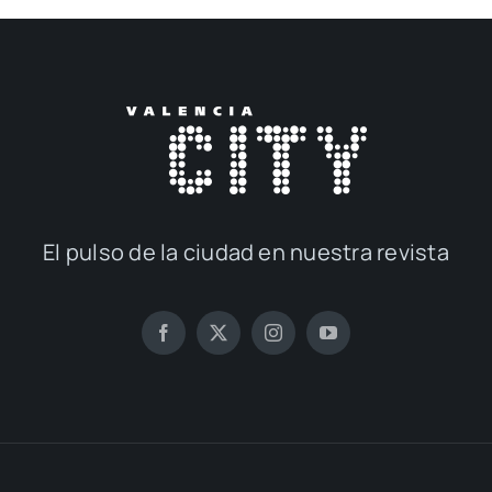
El pul­so de la ciu­dad en nues­tra revis­ta