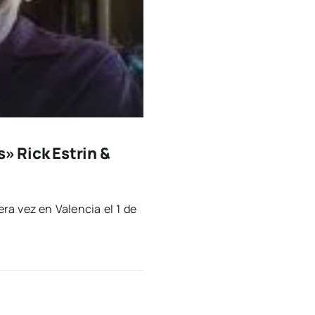
» Rick Estrin &
e­ra vez en Valen­cia el 1 de