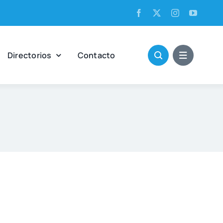
Direc­to­rios
Con­tac­to