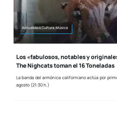
Actualidad,Cultura,Música
Los «fabulosos, notables y originales
The Nighcats toman el 16 Toneladas
La ban­da del armó­ni­ca cali­for­niano actúa por pri­m
agos­to (21:30 h.)