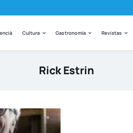
en­cià
Cul­tu­ra
Gas­tro­no­mía
Revis­tas
Rick Estrin