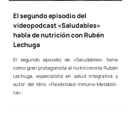
El segundo episodio del
videopodcast «Saludables»
habla de nutrición con Rubén
Lechuga
El segun­do epi­so­dio de «Salu­da­bles» tie­ne
como gran pro­ta­go­nis­ta al nutri­cio­nis­ta Rubén
Lechu­ga, espe­cia­lis­ta en salud inte­gra­ti­va y
autor del libro «Fle­xi­bi­li­dad Inmuno-Meta­­bó­­li­­
ca».