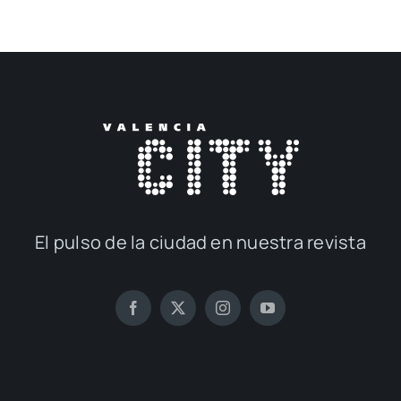
El pul­so de la ciu­dad en nues­tra revis­ta