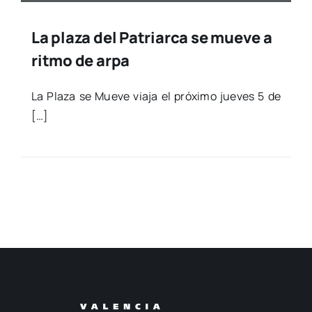
La plaza del Patriarca se mueve a
ritmo de arpa
La Pla­za se Mue­ve via­ja el pró­xi­mo jue­ves 5 de
[…]