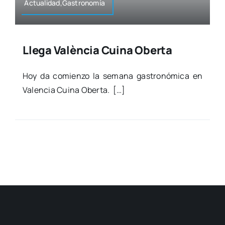
Actualidad,Gastronomía
Llega València Cuina Oberta
Hoy da comien­zo la sema­na gas­tro­nó­mi­ca en
Valen­cia Cui­na Ober­ta. […]