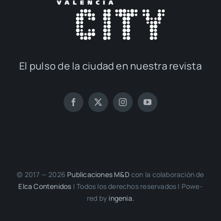
El pul­so de la ciu­dad en nues­tra revis­ta
© 2017 — 2026
Publi­ca­cio­nes M&D
con la cola­bo­ra­ción de
Elca Con­te­ni­dos
| Todos los dere­chos reser­va­dos | Powe­
red by
inge­nia.