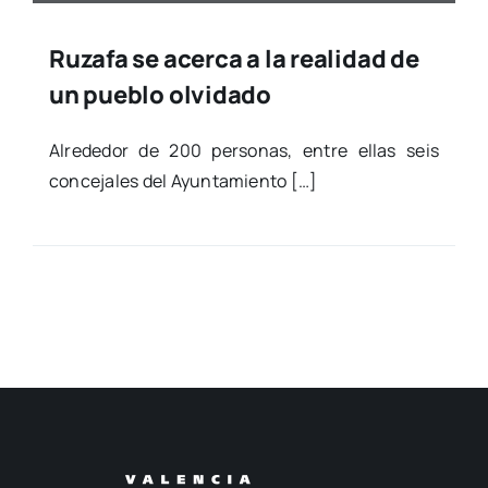
Ruzafa se acerca a la realidad de
un pueblo olvidado
Alre­de­dor de 200 per­so­nas, entre ellas seis
con­ce­ja­les del Ayun­ta­mien­to […]