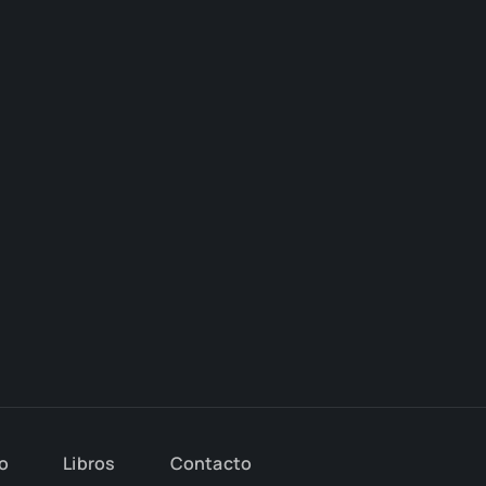
io
Libros
Con­tac­to