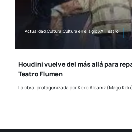
Actualidad,Cultura,Cultura en el siglo XXI,Teatro
Houdini vuelve del más allá para repa
Teatro Flumen
La obra, pro­ta­go­ni­za­da por Keko Alca­ñiz (Mago Kekó­