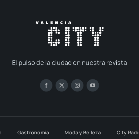
El pul­so de la ciu­dad en nues­tra revis­ta
o
Gas­tro­no­mía
Moda y Belle­za
City Rad