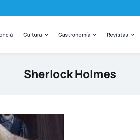
en­cià
Cul­tu­ra
Gas­tro­no­mía
Revis­tas
Sherlock Holmes