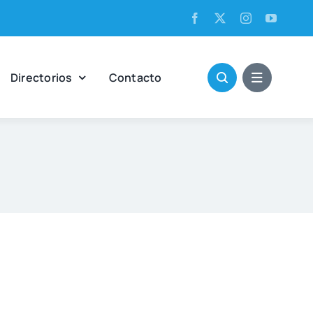
Direc­to­rios
Con­tac­to