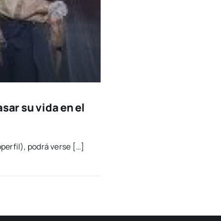
sar su vida en el
per­fil), podrá ver­se […]