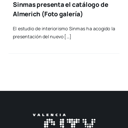
Sinmas presenta el catálogo de
Almerich (Foto galería)
El estu­dio de inte­rio­ris­mo Sin­mas ha aco­gi­do la
pre­sen­ta­ción del nue­vo […]