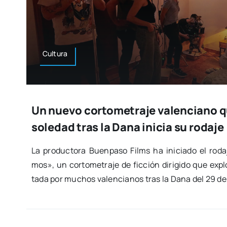
Cul­tu­ra
Un nuevo cortometraje valenciano qu
soledad tras la Dana inicia su rodaje
La pro­duc­to­ra Buen­pa­so Films ha ini­cia­do el rod
mos», un cor­to­me­tra­je de fic­ción diri­gi­do que expl
ta­da por muchos valen­cia­nos tras la Dana del 29 de