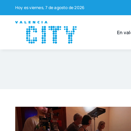
Saltar
Hoy es vier­nes, 7 de agos­to de 2026
al
contenido
En val