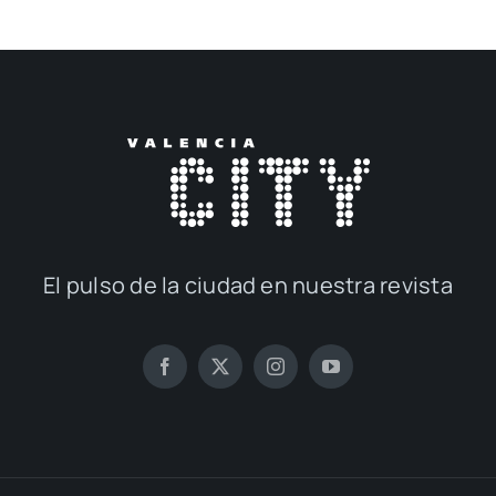
El pul­so de la ciu­dad en nues­tra revis­ta