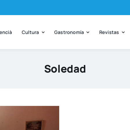
en­cià
Cul­tu­ra
Gas­tro­no­mía
Revis­tas
Soledad