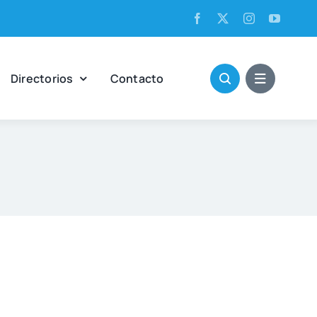
Direc­to­rios
Con­tac­to