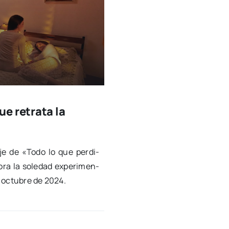
e retrata la
a­je de «Todo lo que per­di­
o­ra la sole­dad expe­ri­men­
 octu­bre de 2024.