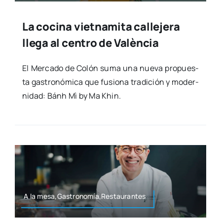
La cocina vietnamita callejera
llega al centro de València
El Mer­ca­do de Colón suma una nue­va pro­pues­
ta gas­tro­nó­mi­ca que fusio­na tra­di­ción y moder­
ni­dad: Bánh Mì by Ma Khin.
A la mesa,Gastronomía,Restaurantes