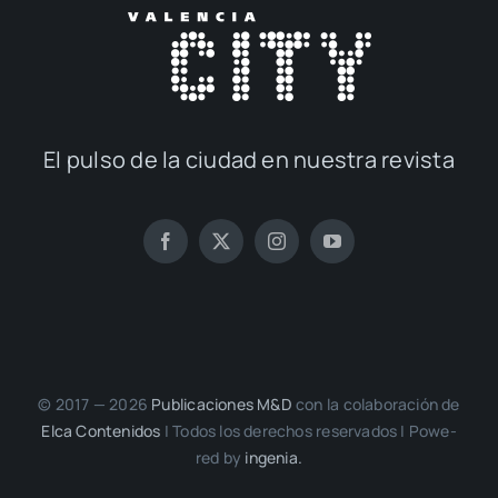
El pul­so de la ciu­dad en nues­tra revis­ta
© 2017 — 2026
Publi­ca­cio­nes M&D
con la cola­bo­ra­ción de
Elca Con­te­ni­dos
| Todos los dere­chos reser­va­dos | Powe­
red by
inge­nia.