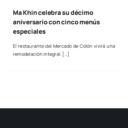
Ma Khin celebra su décimo
aniversario con cinco menús
especiales
El res­tau­ran­te del Mer­ca­do de Colón vivi­rá una
remo­de­la­ción inte­gral. […]