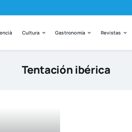
en­cià
Cul­tu­ra
Gas­tro­no­mía
Revis­tas
Tentación ibérica