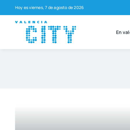
Saltar
Hoy es vier­nes, 7 de agos­to de 2026
al
contenido
En val