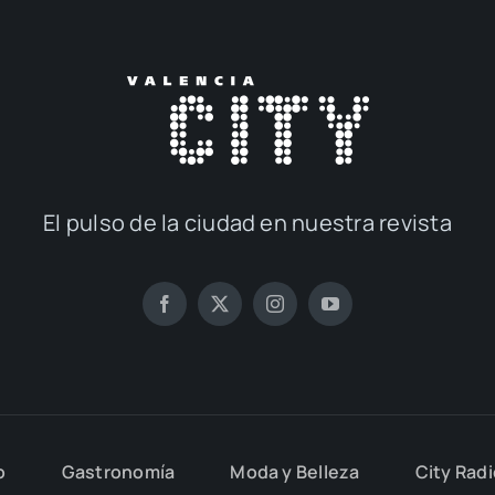
El pul­so de la ciu­dad en nues­tra revis­ta
o
Gas­tro­no­mía
Moda y Belle­za
City Rad