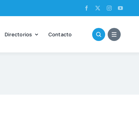
Direc­to­rios
Con­tac­to