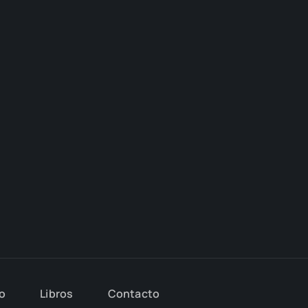
io
Libros
Con­tac­to