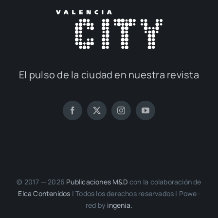
El pul­so de la ciu­dad en nues­tra revis­ta
© 2017 — 2026
Publi­ca­cio­nes M&D
con la cola­bo­ra­ción de
Elca Con­te­ni­dos
| Todos los dere­chos reser­va­dos | Powe­
red by
inge­nia.