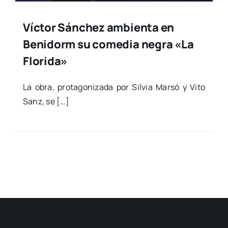
Víctor Sánchez ambienta en
Benidorm su comedia negra «La
Florida»
La obra, pro­ta­go­ni­za­da por Sil­via Mar­só y Vito
Sanz, se […]