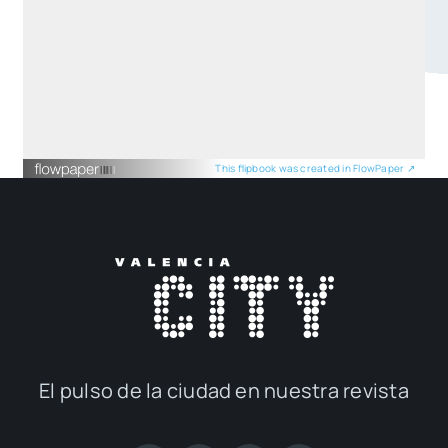
This flip­book was crea­ted in Flow­Pa­per ↗
El pul­so de la ciu­dad en nues­tra revis­ta