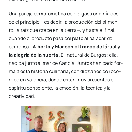
Una pare­ja com­pro­me­ti­da con la gas­tro­no­mía des­
de el prin­ci­pio —es decir, la pro­duc­ción del ali­men­
to, la raíz que cre­ce en la tie­rra—, y has­ta el final,
cuan­do el pro­duc­to pasa del pla­to al pala­dar del
comen­sal.
Alber­to y Mar son el tron­co del árbol y
la ale­gría de la huer­ta.
Él, natu­ral de Bur­gos; ella,
naci­da jun­to al mar de Gan­día. Jun­tos han dado for­
ma a esta his­to­ria culi­na­ria, con diez años de reco­
rri­do en Valen­cia, don­de están muy pre­sen­tes el
espí­ri­tu cons­cien­te, la emo­ción, la téc­ni­ca y la
crea­ti­vi­dad.