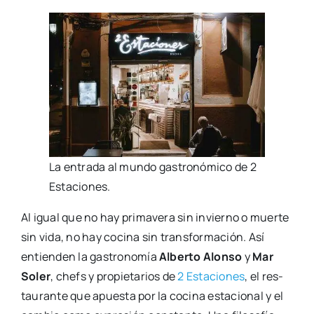
La entra­da al mun­do gas­tro­nó­mi­co de 2
Esta­cio­nes.
Al igual que no hay pri­ma­ve­ra sin invierno o muer­te
sin vida, no hay coci­na sin trans­for­ma­ción. Así
entien­den la gas­tro­no­mía
Alber­to Alon­so
y
Mar
Soler
, chefs y pro­pie­ta­rios de
2 Esta­cio­nes
, el res­
tau­ran­te que apues­ta por la coci­na esta­cio­nal y el