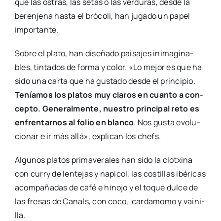
que las ostras, las setas o las ver­du­ras, des­de la
beren­je­na has­ta el bró­co­li, han juga­do un papel
impor­tan­te.
Sobre el pla­to, han dise­ña­do pai­sa­jes inima­gi­na­
bles, tin­ta­dos de for­ma y color. «Lo mejor es que ha
sido una car­ta que ha gus­ta­do des­de el prin­ci­pio.
Tenía­mos los pla­tos muy cla­ros en cuan­to a con­
cep­to. Gene­ral­men­te, nues­tro prin­ci­pal reto es
enfren­tar­nos al folio en blan­co
. Nos gus­ta evo­lu­
cio­nar e ir más allá», expli­can los chefs.
Algu­nos pla­tos pri­ma­ve­ra­les han sido la clotxi­na
con curry de len­te­jas y napi­col, las cos­ti­llas ibé­ri­cas
acom­pa­ña­das de café e hino­jo y el toque dul­ce de
las fre­sas de Canals, con coco, car­da­mo­mo y vai­ni­
lla.