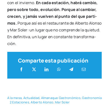
con el invierno.
En cada esta­ción, habrá cam­bio,
pero sobre todo, evo­lu­ción. Por­que al cam­biar,
cre­cen, y jamás vuel­ven al pun­to del que par­ti­
mos.
Por­que así es el res­tau­ran­te de Alber­to Alon­so
y Mar Soler: un lugar que no com­pren­de la quie­tud.
En defi­ni­ti­va, un lugar en cons­tan­te trans­for­ma­
ción.
Comparte esta publicación
A la mesa
,
Actua­li­dad
,
Alma­na­que Gas­tro­nó­mi­co
,
Gas­tro­no­mía
2 Esta­cio­nes
,
Alber­to Alon­so
,
Mar Soler