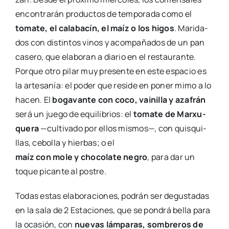
encon­tra­rán pro­duc­tos de tem­po­ra­da como el
toma­te, el cala­ba­cín, el maíz o los higos
. Mari­da­
dos con dis­tin­tos vinos y acom­pa­ña­dos de un pan
case­ro, que ela­bo­ran a dia­rio en el res­tau­ran­te.
Por­que otro pilar muy pre­sen­te en este espa­cio es
la arte­sa­nía: el poder que resi­de en poner mimo a lo
hacen. El
boga­van­te con coco, vai­ni­lla y aza­frán
será un jue­go de equi­li­brios: el
toma­te de Mar­xu­
que­ra
—cul­ti­va­do por ellos mis­mos—, con quis­qui­
llas, cebo­lla y hier­bas; o el
maíz con mole y cho­co­la­te negro
, para dar un
toque pican­te al pos­tre.
Todas estas ela­bo­ra­cio­nes, podrán ser degus­ta­das
en la sala de 2 Esta­cio­nes, que se pon­drá bella para
la oca­sión, con
nue­vas lám­pa­ras, som­bre­ros de