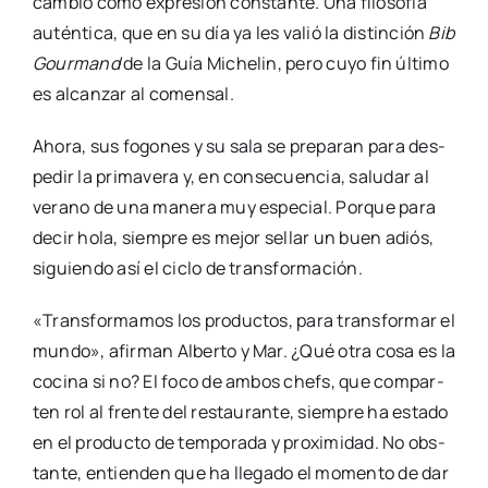
cam­bio como expre­sión cons­tan­te. Una filo­so­fía
autén­ti­ca, que en su día ya les valió la dis­tin­ción
Bib
Gour­mand
de la Guía Miche­lin, pero cuyo fin últi­mo
es alcan­zar al comen­sal.
Aho­ra, sus fogo­nes y su sala se pre­pa­ran para des­
pe­dir la pri­ma­ve­ra y, en con­se­cuen­cia, salu­dar al
verano de una mane­ra muy espe­cial. Por­que para
decir hola, siem­pre es mejor sellar un buen adiós,
siguien­do así el ciclo de trans­for­ma­ción.
«Trans­for­ma­mos los pro­duc­tos, para trans­for­mar el
mun­do», afir­man Alber­to y Mar. ¿Qué otra cosa es la
coci­na si no? El foco de ambos chefs, que com­par­
ten rol al fren­te del res­tau­ran­te, siem­pre ha esta­do
en el pro­duc­to de tem­po­ra­da y pro­xi­mi­dad. No obs­
tan­te, entien­den que ha lle­ga­do el momen­to de dar