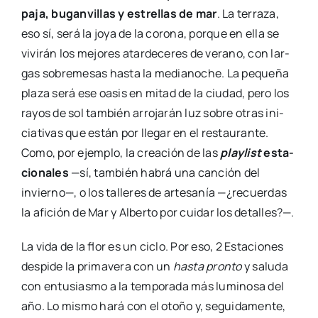
paja, bugan­vi­llas y estre­llas de mar
. La terra­za,
eso sí, será la joya de la coro­na, por­que en ella se
vivi­rán los mejo­res atar­de­ce­res de verano, con lar­
gas sobre­me­sas has­ta la media­no­che. La peque­ña
pla­za será ese oasis en mitad de la ciu­dad, pero los
rayos de sol tam­bién arro­ja­rán luz sobre otras ini­
cia­ti­vas que están por lle­gar en el res­tau­ran­te.
Como, por ejem­plo, la crea­ción de las
play­list
esta­
cio­na­les
—sí, tam­bién habrá una can­ción del
invierno—, o los talle­res de arte­sa­nía —¿recuer­das
la afi­ción de Mar y Alber­to por cui­dar los deta­lles?—.
La vida de la flor es un ciclo. Por eso, 2 Esta­cio­nes
des­pi­de la pri­ma­ve­ra con un
has­ta pron­to
y salu­da
con entu­sias­mo a la tem­po­ra­da más lumi­no­sa del
año. Lo mis­mo hará con el oto­ño y, segui­da­men­te,