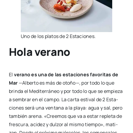
Uno de los pla­tos de 2 Esta­cio­nes.
Hola verano
El
verano es una de las esta­cio­nes favo­ri­tas de
Mar
—Alber­to es más de oto­ño—, por todo lo que
brin­da el Medi­te­rrá­neo y por todo lo que se empie­za
a sem­brar en el cam­po. La car­ta esti­val de 2 Esta­
cio­nes será una ven­ta­na a la pla­ya: agua y sal, pero
tam­bién are­na. «Cree­mos que va a estar reple­ta de
fres­cu­ra, aci­dez y dul­zor al mis­mo tiem­po», mati­
zan. Des­de el pró­xi­mo miér­co­les, los comen­sa­les