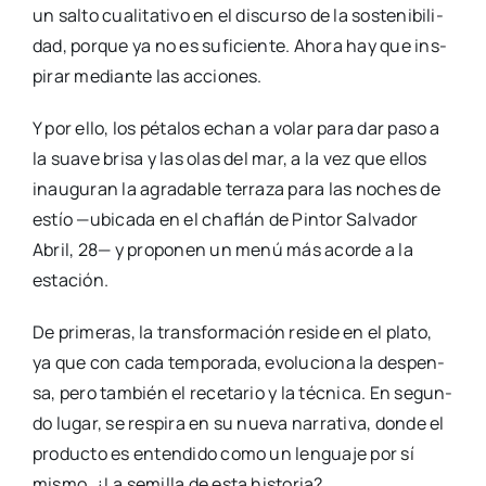
un sal­to cua­li­ta­ti­vo en el dis­cur­so de la sos­te­ni­bi­li­
dad, por­que ya no es sufi­cien­te. Aho­ra hay que ins­
pi­rar median­te las accio­nes.
Y por ello, los péta­los echan a volar para dar paso a
la sua­ve bri­sa y las olas del mar, a la vez que ellos
inau­gu­ran la agra­da­ble terra­za para las noches de
estío —ubi­ca­da en el cha­flán de Pin­tor Sal­va­dor
Abril, 28— y pro­po­nen un menú más acor­de a la
esta­ción.
De pri­me­ras, la trans­for­ma­ción resi­de en el pla­to,
ya que con cada tem­po­ra­da, evo­lu­cio­na la des­pen­
sa, pero tam­bién el rece­ta­rio y la téc­ni­ca. En segun­
do lugar, se res­pi­ra en su nue­va narra­ti­va, don­de el
pro­duc­to es enten­di­do como un len­gua­je por sí
mis­mo. ¿La semi­lla de esta his­to­ria?