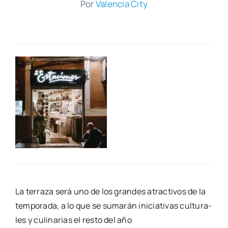
Por
Valen­cia City
La terra­za será uno de los gran­des atrac­ti­vos de la
tem­po­ra­da, a lo que se suma­rán ini­cia­ti­vas cul­tu­ra­
les y culi­na­rias el res­to del año