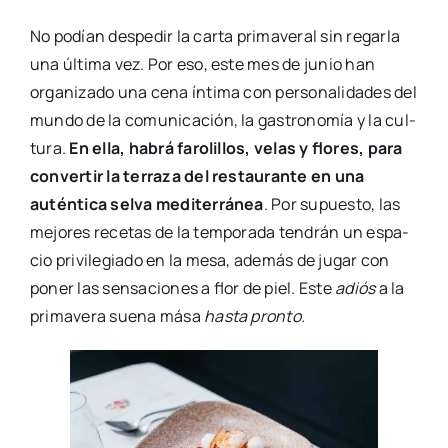
No podían des­pe­dir la car­ta pri­ma­ve­ral sin regar­la
una últi­ma vez. Por eso, este mes de junio han
orga­ni­za­do una cena ínti­ma con per­so­na­li­da­des del
mun­do de la comu­ni­ca­ción, la gas­tro­no­mía y la cul­
tu­ra.
En ella, habrá faro­li­llos, velas y flo­res, para
con­ver­tir la terra­za del res­tau­ran­te en una
autén­ti­ca sel­va medi­te­rrá­nea
. Por supues­to, las
mejo­res rece­tas de la tem­po­ra­da ten­drán un espa­
cio pri­vi­le­gia­do en la mesa, ade­más de jugar con
poner las sen­sa­cio­nes a flor de piel. Este
adiós
a la
pri­ma­ve­ra sue­na mása
has­ta pron­to.