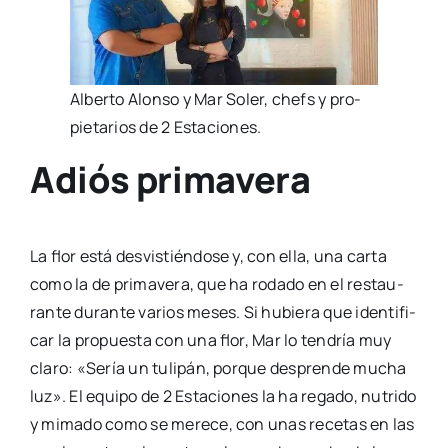
Alber­to Alon­so y Mar Soler, chefs y pro­
pie­ta­rios de 2 Esta­cio­nes.
Adiós primavera
La flor está des­vis­tién­do­se y, con ella, una car­ta
como la de pri­ma­ve­ra, que ha roda­do en el res­tau­
ran­te duran­te varios meses. Si hubie­ra que iden­ti­fi­
car la pro­pues­ta con una flor, Mar lo ten­dría muy
cla­ro: «Sería un tuli­pán, por­que des­pren­de mucha
luz». El equi­po de 2 Esta­cio­nes la ha rega­do, nutri­do
y mima­do como se mere­ce, con unas rece­tas en las