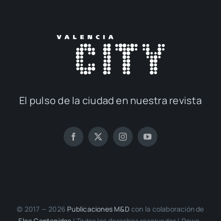
El pul­so de la ciu­dad en nues­tra revis­ta
© 2017 — 2026
Publi­ca­cio­nes M&D
con la cola­bo­ra­ción de
Elca Con­te­ni­dos
| Todos los dere­chos reser­va­dos | Powe­