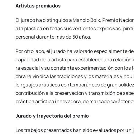
Artis­tas pre­mia­dos
El jura­do ha dis­tin­gui­do a Mano­lo Boix, Pre­mio Nacio­n
a la plás­ti­ca en todas sus ver­tien­tes expre­si­vas ‑pin­t
per­so­nal duran­te más de 50 años.
Por otro lado, el jura­do ha valo­ra­do espe­cial­men­te del
capa­ci­dad de la artis­ta para esta­ble­cer una rela­ción 
ra espa­cial y su cons­tan­te expe­ri­men­ta­ción con los 
obra rei­vin­di­ca las tra­di­cio­nes y los mate­ria­les vin­cu­
len­gua­jes artís­ti­cos con­tem­po­rá­neos de gran soli­de
con­tri­bu­ción a la pre­ser­va­ción y trans­mi­sión de sab
prác­ti­ca artís­ti­ca inno­va­do­ra, de mar­ca­do carác­ter e
Jura­do y tra­yec­to­ria del pre­mio
Los tra­ba­jos pre­sen­ta­dos han sido eva­lua­dos por un j