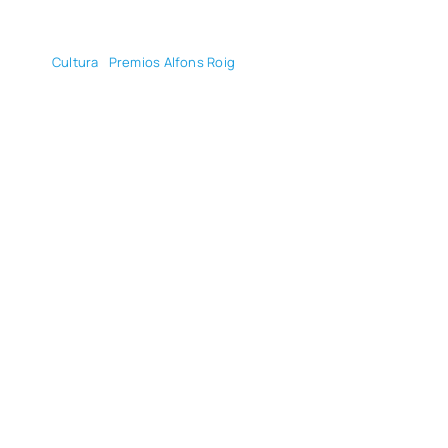
Cul­tu­ra
Pre­mios Alfons Roig