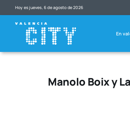
Saltar
Hoy es jue­ves, 6 de agos­to de 2026
al
contenido
En val
Manolo Boix y L