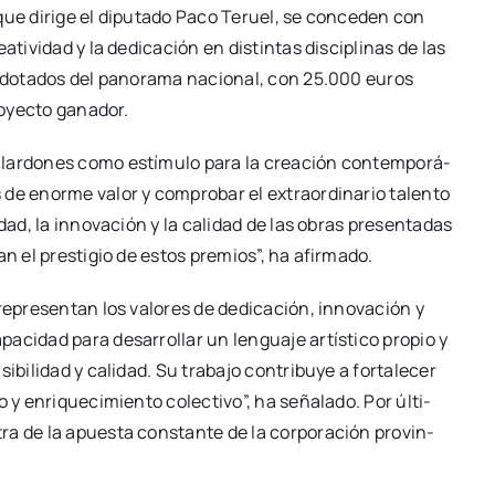
 que diri­ge el dipu­tado Paco Teruel, se con­ce­den con
­ti­vi­dad y la dedi­ca­ción en dis­tin­tas dis­ci­pli­nas de las
r dota­dos del pano­ra­ma nacio­nal, con 25.000 euros
o­yec­to gana­dor.
alar­do­nes como estí­mu­lo para la crea­ción con­tem­po­rá­
de enor­me valor y com­pro­bar el extra­or­di­na­rio talen­to
­dad, la inno­va­ción y la cali­dad de las obras pre­sen­ta­das
an el pres­ti­gio de estos pre­mios”, ha afir­ma­do.
 repre­sen­tan los valo­res de dedi­ca­ción, inno­va­ción y
ci­dad para desa­rro­llar un len­gua­je artís­ti­co pro­pio y
­li­dad y cali­dad. Su tra­ba­jo con­tri­bu­ye a for­ta­le­cer
 y enri­que­ci­mien­to colec­ti­vo”, ha seña­la­do. Por últi­
 de la apues­ta cons­tan­te de la cor­po­ra­ción pro­vin­