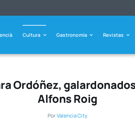
en­cià
Cul­tu­ra
Gas­tro­no­mía
Revis­tas
ara Ordóñez, galardonados
Alfons Roig
Por
Valen­cia City