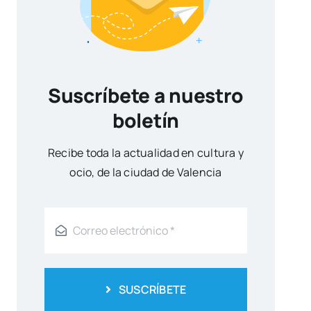
Suscríbete a nuestro
boletín
Reci­be toda la actua­li­dad en cul­tu­ra y
ocio, de la ciu­dad de Valen­cia
SUSCRÍBETE