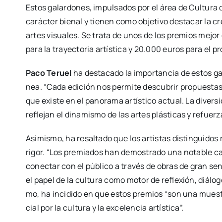
Estos galar­do­nes, impul­sa­dos por el área de Cul­tu­ra
carác­ter bie­nal y tie­nen como obje­ti­vo des­ta­car la crea
artes visua­les. Se tra­ta de unos de los pre­mios mejo
para la tra­yec­to­ria artís­ti­ca y 20.000 euros para el pr
Paco Teruel
ha des­ta­ca­do la impor­tan­cia de estos g
nea. “Cada edi­ción nos per­mi­te des­cu­brir pro­pues­tas 
que exis­te en el pano­ra­ma artís­ti­co actual. La diver­si
refle­jan el dina­mis­mo de las artes plás­ti­cas y refuer­z
Asi­mis­mo, ha resal­ta­do que los artis­tas dis­tin­gui­dos
rigor. “Los pre­mia­dos han demos­tra­do una nota­ble capa­
conec­tar con el públi­co a tra­vés de obras de gran sen­si­bi
el papel de la cul­tu­ra como motor de refle­xión, diá­lo­go
mo, ha inci­di­do en que estos pre­mios “son una mues­tra
cial por la cul­tu­ra y la exce­len­cia artís­ti­ca”.