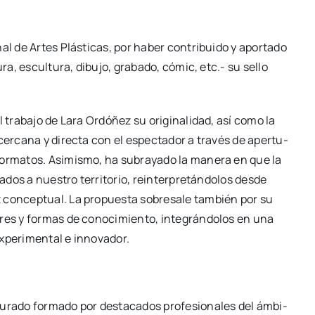
al de Artes Plás­ti­cas, por haber con­tri­bui­do y apor­ta­do
u­ra, escul­tu­ra, dibu­jo, gra­ba­do, cómic, etc.- su sello
 tra­ba­jo de Lara Ordó­ñez su ori­gi­na­li­dad, así como la
cer­ca­na y direc­ta con el espec­ta­dor a tra­vés de aper­tu­
for­ma­tos. Asi­mis­mo, ha sub­ra­ya­do la mane­ra en que la
la­dos a nues­tro terri­to­rio, rein­ter­pre­tán­do­los des­de
z con­cep­tual. La pro­pues­ta sobre­sa­le tam­bién por su
e­res y for­mas de cono­ci­mien­to, inte­grán­do­los en una
xpe­ri­men­tal e inno­va­dor.
ura­do for­ma­do por des­ta­ca­dos pro­fe­sio­na­les del ámbi­