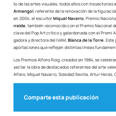
to de las artes visua­les, todos ellos con tra­yec­to­rias 
Armen­gol
, refe­ren­te de la reno­va­ción de la figu­ra­
en 2004; el escul­tor
Miquel Nava­rro
, Pre­mio Nacio­na
rral­de
, tam­bién reco­no­ci­do con el Pre­mio Nacio­nal de
cla­ve del Pop Art crí­ti­co y galar­do­na­da con el Pre­mi A
ga­do­ra y direc­to­ra del IVAM,
Blan­ca de la Torre
. Este
apor­ta­cio­nes que refle­jan dis­tin­tas líneas fun­da­men­
Los Pre­mios Alfons Roig, crea­dos en 1984, se cele­bran
yec­tar la obra de des­ta­ca­dos refe­ren­tes del arte 
Alfa­ro, Miquel Nava­rro, Sole­dad Sevi­lla, Artur Heras,
Comparte esta publicación