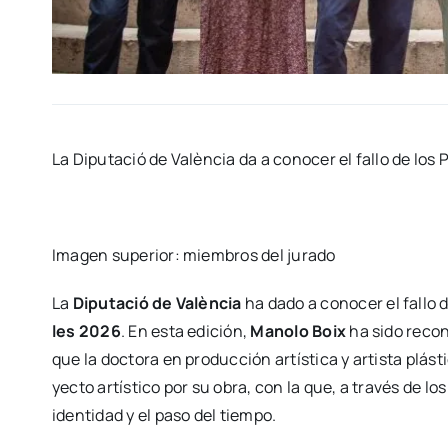
La Dipu­tació de Valèn­cia da a cono­cer el fallo de los 
Ima­gen supe­rior: miem­bros del jura­do
La
Dipu­tació de Valèn­cia
ha dado a cono­cer el fallo d
les 2026
. En esta edi­ción,
Mano­lo Boix
ha sido reco­no
que la doc­to­ra en pro­duc­ción artís­ti­ca y artis­ta plás­ti
yec­to artís­ti­co por su obra, con la que, a tra­vés de lo
iden­ti­dad y el paso del tiem­po.