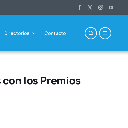
Direc­to­rios
Con­tac­to
 con los Premios