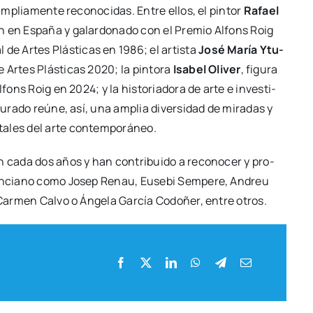
amplia­men­te reco­no­ci­das. Entre ellos, el pin­tor
Rafael
ción en Espa­ña y galar­do­na­do con el Pre­mio Alfons Roig
l de Artes Plás­ti­cas en 1986; el artis­ta
José María Ytu­
 Artes Plás­ti­cas 2020; la pin­to­ra
Isa­bel Oli­ver
, figu­ra
lfons Roig en 2024; y la his­to­ria­do­ra de arte e inves­ti­
 jura­do reúne, así, una amplia diver­si­dad de mira­das y
ta­les del arte con­tem­po­rá­neo.
 cada dos años y han con­tri­bui­do a reco­no­cer y pro­
valen­ciano como Josep Renau, Euse­bi Sem­pe­re, Andreu
 Car­men Cal­vo o Ánge­la Gar­cía Codo­ñer, entre otros.