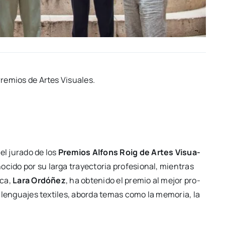
Pre­mios de Artes Visua­les.
el jura­do de los
Pre­mios Alfons Roig de Artes Visua­
­ci­do por su lar­ga tra­yec­to­ria pro­fe­sio­nal, mien­tras
­ca,
Lara Ordó­ñez
, ha obte­ni­do el pre­mio al mejor pro­
s len­gua­jes tex­ti­les, abor­da temas como la memo­ria, la