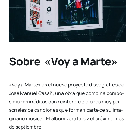
Sobre «Voy a Marte»
«Voy a Mar­te» es el nue­vo pro­yec­to dis­co­grá­fi­co de
José Manuel Casañ, una obra que com­bi­na com­po­
si­cio­nes iné­di­tas con rein­ter­pre­ta­cio­nes muy per­
so­na­les de can­cio­nes que for­man par­te de su ima­
gi­na­rio musi­cal. El álbum verá la luz el pró­xi­mo mes
de sep­tiem­bre.