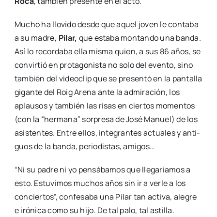
Roca
, tam­bién pre­sen­te en el acto.
Mucho ha llo­vi­do des­de que aquel joven le con­ta­ba
a su madre
, Pilar,
que esta­ba mon­tan­do una ban­da.
Así lo recor­da­ba ella mis­ma quien, a sus 86 años, se
con­vir­tió en pro­ta­go­nis­ta no solo del even­to, sino
tam­bién del video­clip que se pre­sen­tó en la pan­ta­lla
gigan­te del Roig Are­na ante la admi­ra­ción, los
aplau­sos y tam­bién las risas en cier­tos momen­tos
(con la “her­ma­na” sor­pre­sa de José Manuel) de los
asis­ten­tes. Entre ellos, inte­gran­tes actua­les y anti­
guos de la ban­da, perio­dis­tas, ami­gos…
“Ni su padre ni yo pen­sá­ba­mos que lle­ga­ría­mos a
esto. Estu­vi­mos muchos años sin ir a ver­le a los
con­cier­tos”, con­fe­sa­ba una Pilar tan acti­va, ale­gre
e iró­ni­ca como su hijo. De tal palo, tal asti­lla.