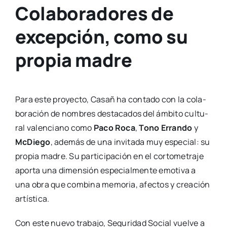
Colaboradores de
excepción, como su
propia madre
Para este pro­yec­to, Casañ ha con­ta­do con la cola­
bo­ra­ción de nom­bres des­ta­ca­dos del ámbi­to cul­tu­
ral valen­ciano como
Paco Roca
,
Tono Erran­do
y
McDie­go
, ade­más de una invi­ta­da muy espe­cial: su
pro­pia madre. Su par­ti­ci­pa­ción en el cor­to­me­tra­je
apor­ta una dimen­sión espe­cial­men­te emo­ti­va a
una obra que com­bi­na memo­ria, afec­tos y crea­ción
artís­ti­ca.
Con este nue­vo tra­ba­jo, Segu­ri­dad Social vuel­ve a