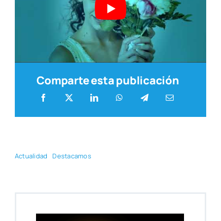
Comparte esta publicación
Actua­li­dad
Des­ta­ca­mos