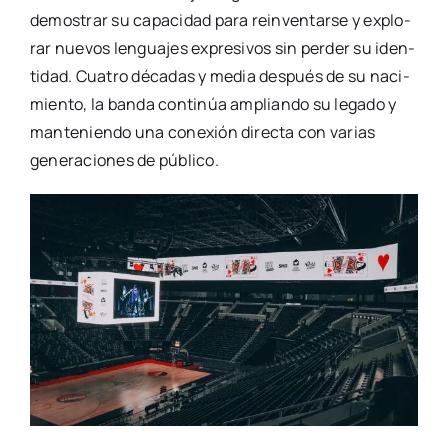
demos­trar su capa­ci­dad para rein­ven­tar­se y explo­
rar nue­vos len­gua­jes expre­si­vos sin per­der su iden­
ti­dad. Cua­tro déca­das y media des­pués de su naci­
mien­to, la ban­da con­ti­núa amplian­do su lega­do y
man­te­nien­do una cone­xión direc­ta con varias
gene­ra­cio­nes de públi­co.