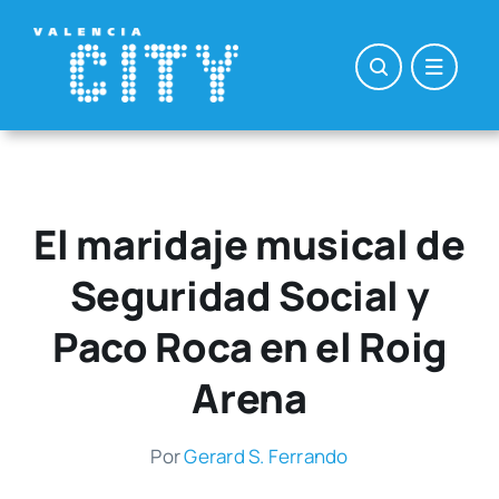
Saltar
al
contenido
El maridaje musical de
Seguridad Social y
Paco Roca en el Roig
Arena
Por
Gerard S. Ferran­do