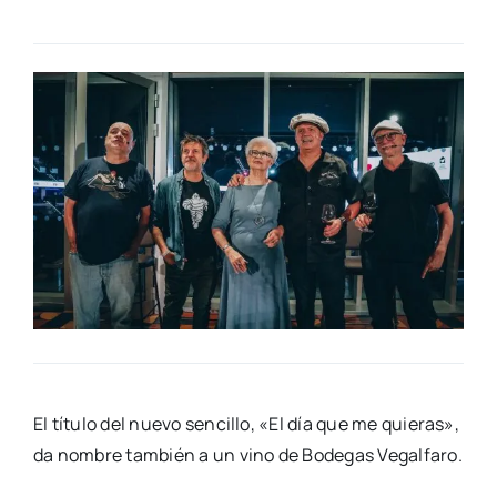
El títu­lo del nue­vo sen­ci­llo, «El día que me quie­ras»,
da nom­bre tam­bién a un vino de Bode­gas Vegal­fa­ro.