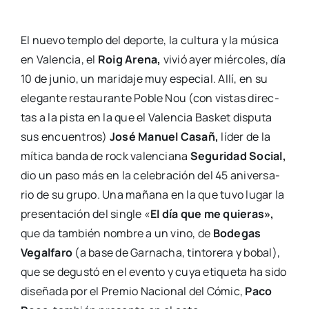
El nue­vo tem­plo del depor­te, la cul­tu­ra y la músi­ca
en Valen­cia, el
Roig Are­na,
vivió ayer miér­co­les, día
10 de junio, un mari­da­je muy espe­cial. Allí, en su
ele­gan­te res­tau­ran­te Poble Nou (con vis­tas direc­
tas a la pis­ta en la que el Valen­cia Bas­ket dispu­ta
sus encuen­tros)
José Manuel Casañ,
líder de la
míti­ca ban­da de rock valen­cia­na
Segu­ri­dad Social,
dio un paso más en la cele­bra­ción del 45 ani­ver­sa­
rio de su gru­po. Una maña­na en la que tuvo lugar la
pre­sen­ta­ción del sin­gle «
El día que me quie­ras»,
que da tam­bién nom­bre a un vino, de
Bode­gas
Vegal­fa­ro
(a base de Gar­na­cha, tin­to­re­ra y bobal),
que se degus­tó en el even­to y cuya eti­que­ta ha sido
dise­ña­da por el Pre­mio Nacio­nal del Cómic,
Paco