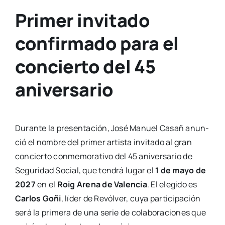
Primer invitado
confirmado para el
concierto del 45
aniversario
Duran­te la pre­sen­ta­ción, José Manuel Casañ anun­
ció el nom­bre del pri­mer artis­ta invi­ta­do al gran
con­cier­to con­me­mo­ra­ti­vo del 45 ani­ver­sa­rio de
Segu­ri­dad Social, que ten­drá lugar el
1 de mayo de
2027
en el
Roig Are­na de Valen­cia
. El ele­gi­do es
Car­los Goñi
, líder de Revól­ver, cuya par­ti­ci­pa­ción
será la pri­me­ra de una serie de cola­bo­ra­cio­nes que