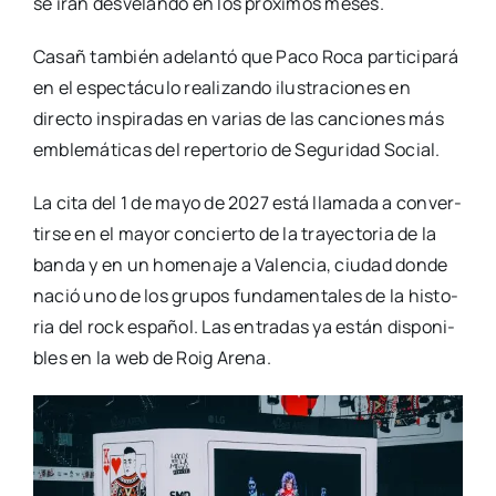
se irán des­ve­lan­do en los pró­xi­mos meses.
Casañ tam­bién ade­lan­tó que Paco Roca par­ti­ci­pa­rá
en el espec­tácu­lo rea­li­zan­do ilus­tra­cio­nes en
direc­to ins­pi­ra­das en varias de las can­cio­nes más
emble­má­ti­cas del reper­to­rio de Segu­ri­dad Social.
La cita del 1 de mayo de 2027 está lla­ma­da a con­ver­
tir­se en el mayor con­cier­to de la tra­yec­to­ria de la
ban­da y en un home­na­je a Valen­cia, ciu­dad don­de
nació uno de los gru­pos fun­da­men­ta­les de la his­to­
ria del rock espa­ñol. Las entra­das ya están dis­po­ni­
bles en la web de Roig Are­na.