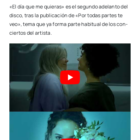
«El día que me quie­ras» es el segun­do ade­lan­to del
dis­co, tras la publi­ca­ción de «Por todas par­tes te
veo», tema que ya for­ma par­te habi­tual de los con­
cier­tos del artis­ta.