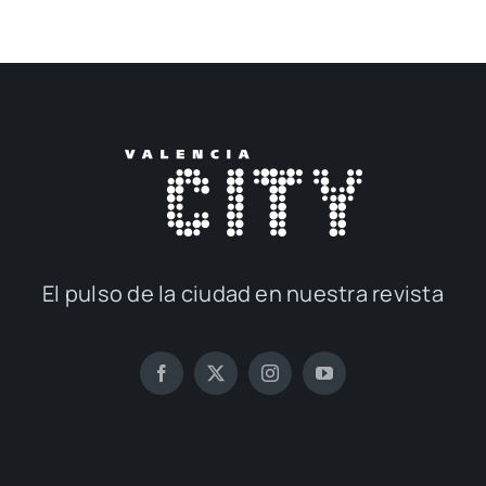
El pul­so de la ciu­dad en nues­tra revis­ta