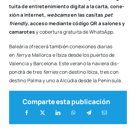
tui­ta de entre­te­ni­mien­to digi­tal a la car­ta, cone­
xión a Inter­net,
web­cams
en las casi­tas
pet
friendly
, acce­so median­te códi­go QR a salo­nes y
cama­ro­tes
y cober­tu­ra gra­tui­ta de WhatsApp.
Baleà­ria ofre­ce­rá tam­bién cone­xio­nes dia­rias
en
ferry
a Mallor­ca e Ibi­za des­de los puer­tos de
Valen­cia y Bar­ce­lo­na. Este verano la navie­ra dis­
pon­drá de tres
ferries
con des­tino Ibi­za, tres con
des­tino Pal­ma y uno a Alcú­dia des­de la Penín­su­la
.
Comparte esta publicación