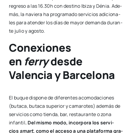
regre­so a las 16.30h con des­tino Ibi­za y Dénia. Ade­
más, la navie­ra ha pro­gra­ma­do ser­vi­cios adi­cio­na­
les para aten­der los días de mayor deman­da duran­
te julio y agos­to.
Conexiones
en
ferry
desde
Valencia y Barcelona
El buque dis­po­ne de dife­ren­tes aco­mo­da­cio­nes
(buta­ca, buta­ca supe­rior y cama­ro­tes) ade­más de
ser­vi­cios como tien­da, bar, res­tau­ran­te o zona
infan­til
. Del mis­mo modo, incor­po­ra los ser­vi­
cios
smart
, como el acce­so a una pla­ta­for­ma gra­