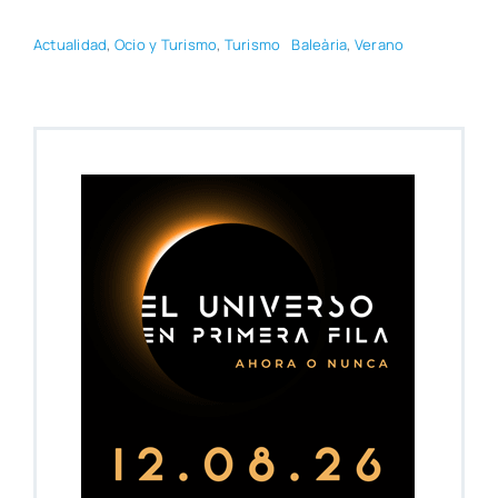
Actua­li­dad
,
Ocio y Turis­mo
,
Turis­mo
Baleà­ria
,
Verano