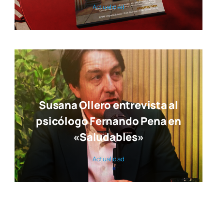
Actua­li­dad
Susana Ollero entrevista al
psicólogo Fernando Pena en
«Saludables»
Actua­li­dad