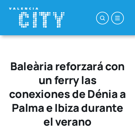
Saltar
al
contenido
Baleària reforzará con
un ferry las
conexiones de Dénia a
Palma e Ibiza durante
el verano