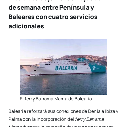
de semana entre Península y
Baleares con cuatro servicios
adicionales
El ferry Baha­ma Mama de Baleà­ria.
Baleà­ria refor­za­rá sus cone­xio­nes de Dénia a Ibi­za y
Pal­ma con la incor­po­ra­ción del
ferry Baha­ma
Mama
duran­te la cam­pa­ña de verano para dar res­