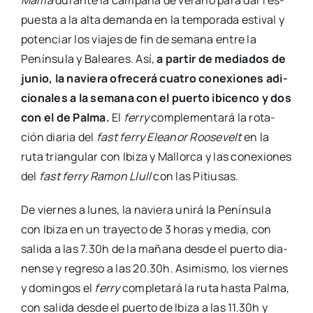
pues­ta a la alta deman­da en la tem­po­ra­da esti­val y
poten­ciar los via­jes de fin de sema­na entre la
Penín­su­la y Balea­res. Así,
a par­tir de media­dos de
junio, la navie­ra ofre­ce­rá cua­tro cone­xio­nes adi­
cio­na­les a la sema­na con el puer­to ibi­cen­co y dos
con el de Pal­ma.
El
ferry
com­ple­men­ta­rá la rota­
ción dia­ria del
fast ferry Elea­nor Roo­se­velt
en la
ruta trian­gu­lar con Ibi­za y Mallor­ca y las cone­xio­nes
del
fast ferry Ramon Llull
con las Pitiu­sas.
De vier­nes a lunes, la navie­ra uni­rá la Penín­su­la
con Ibi­za en un tra­yec­to de 3 horas y media, con
sali­da a las 7.30h de la maña­na des­de el puer­to dia­
nen­se y regre­so a las 20.30h. Asi­mis­mo, los vier­nes
y domin­gos el
ferry
com­ple­ta­rá la ruta has­ta Pal­ma,
con sali­da des­de el puer­to de Ibi­za a las 11.30h y