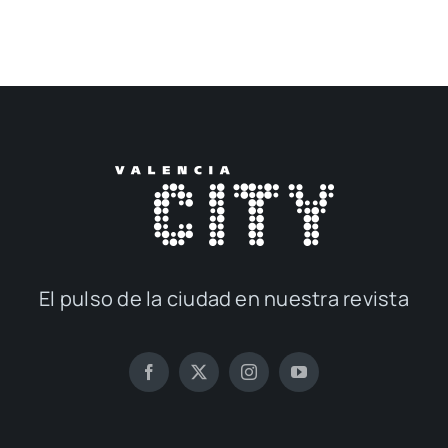
El pul­so de la ciu­dad en nues­tra revis­ta