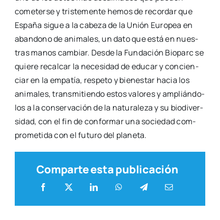
come­ter­se y tris­te­men­te hemos de recor­dar que
Espa­ña sigue a la cabe­za de la Unión Euro­pea en
aban­dono de ani­ma­les, un dato que está en nues­
tras manos cam­biar. Des­de la Fun­da­ción Bio­parc se
quie­re recal­car la nece­si­dad de edu­car y con­cien­
ciar en la empa­tía, res­pe­to y bien­es­tar hacia los
ani­ma­les, trans­mi­tien­do estos valo­res y amplián­do­
los a la con­ser­va­ción de la natu­ra­le­za y su bio­di­ver­
si­dad, con el fin de con­for­mar una socie­dad com­
pro­me­ti­da con el futu­ro del pla­ne­ta.
Comparte esta publicación