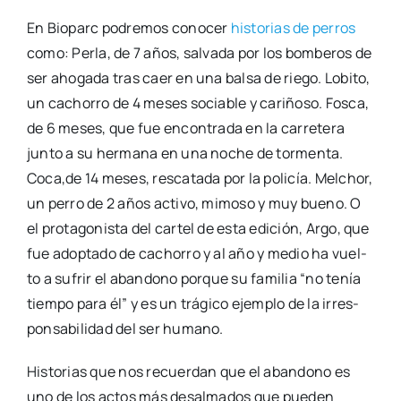
En Bio­parc podre­mos cono­cer
his­to­rias de perros
como: Per­la, de 7 años, sal­va­da por los bom­be­ros de
ser aho­ga­da tras caer en una bal­sa de rie­go. Lobi­to,
un cacho­rro de 4 meses socia­ble y cari­ño­so. Fos­ca,
de 6 meses, que fue encon­tra­da en la carre­te­ra
jun­to a su her­ma­na en una noche de tor­men­ta.
Coca,de 14 meses, res­ca­ta­da por la poli­cía. Mel­chor,
un perro de 2 años acti­vo, mimo­so y muy bueno. O
el pro­ta­go­nis­ta del car­tel de esta edi­ción, Argo, que
fue adop­ta­do de cacho­rro y al año y medio ha vuel­
to a sufrir el aban­dono por­que su fami­lia “no tenía
tiem­po para él” y es un trá­gi­co ejem­plo de la irres­
pon­sa­bi­li­dad del ser humano.
His­to­rias que nos recuer­dan que el aban­dono es
uno de los actos más des­al­ma­dos que pue­den