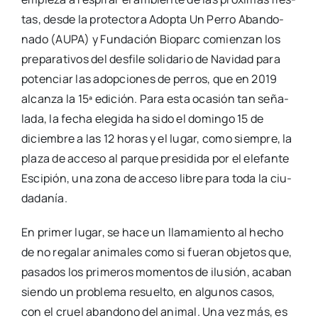
tas, des­de la pro­tec­to­ra Adop­ta Un Perro Aban­do­
na­do (AUPA) y Fun­da­ción Bio­parc comien­zan los
pre­pa­ra­ti­vos del des­fi­le soli­da­rio de Navi­dad para
poten­ciar las adop­cio­nes de perros, que en 2019
alcan­za la 15ª edi­ción. Para esta oca­sión tan seña­
la­da, la fecha ele­gi­da ha sido el domin­go 15 de
diciem­bre a las 12 horas y el lugar, como siem­pre, la
pla­za de acce­so al par­que pre­si­di­da por el ele­fan­te
Esci­pión, una zona de acce­so libre para toda la ciu­
da­da­nía.
En pri­mer lugar, se hace un lla­ma­mien­to al hecho
de no rega­lar ani­ma­les como si fue­ran obje­tos que,
pasa­dos los pri­me­ros momen­tos de ilu­sión, aca­ban
sien­do un pro­ble­ma resuel­to, en algu­nos casos,
con el cruel aban­dono del ani­mal. Una vez más, es