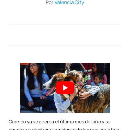
Por
Valen­cia City
Cuan­do ya se acer­ca el últi­mo mes del año y se
empie­za a res­pi­rar el ambien­te de las pró­xi­mas fies­