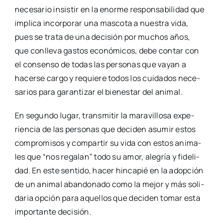
nece­sa­rio insis­tir en la enor­me res­pon­sa­bi­li­dad que
impli­ca incor­po­rar una mas­co­ta a nues­tra vida,
pues se tra­ta de una deci­sión por muchos años,
que con­lle­va gas­tos eco­nó­mi­cos, debe con­tar con
el con­sen­so de todas las per­so­nas que vayan a
hacer­se car­go y requie­re todos los cui­da­dos nece­
sa­rios para garan­ti­zar el bien­es­tar del ani­mal.
En segun­do lugar, trans­mi­tir la mara­vi­llo­sa expe­
rien­cia de las per­so­nas que deci­den asu­mir estos
com­pro­mi­sos y com­par­tir su vida con estos ani­ma­
les que “nos rega­lan” todo su amor, ale­gría y fide­li­
dad. En este sen­ti­do, hacer hin­ca­pié en la adop­ción
de un ani­mal aban­do­na­do como la mejor y más soli­
da­ria opción para aque­llos que deci­den tomar esta
impor­tan­te deci­sión.