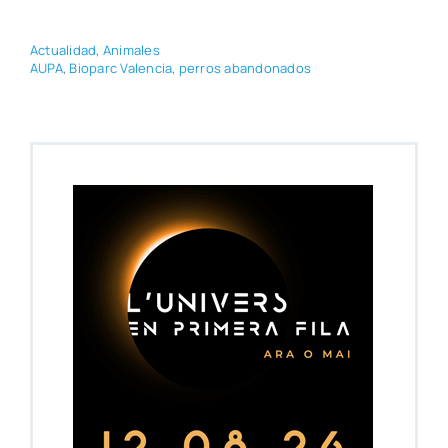
Actua­li­dad
,
Ani­ma­les
AUPA
,
Bio­parc Valen­cia
,
perros aban­do­na­dos