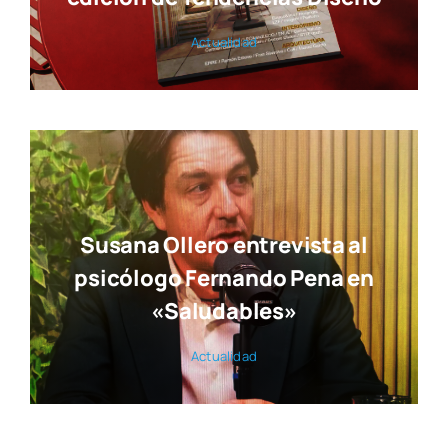
Actua­li­dad
Susana Ollero entrevista al
psicólogo Fernando Pena en
«Saludables»
Actua­li­dad