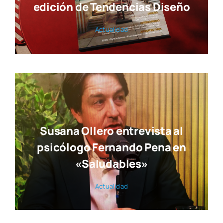
edición de Tendencias Diseño
Actua­li­dad
Susana Ollero entrevista al
psicólogo Fernando Pena en
«Saludables»
Actua­li­dad