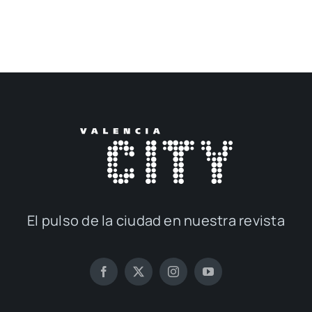
El pul­so de la ciu­dad en nues­tra revis­ta