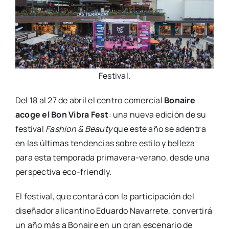
Fes­ti­val.
Del 18 al 27 de abril el cen­tro comer­cial
Bonai­re
aco­ge el Bon Vibra Fest
: una nue­va edi­ción de su
fes­ti­val
Fashion & Beauty
que este año se aden­tra
en las últi­mas ten­den­cias sobre esti­lo y belle­za
para esta tem­po­ra­da pri­­ma­­ve­­ra-verano, des­de una
pers­pec­ti­va eco-friendly.
El fes­ti­val, que con­ta­rá con la par­ti­ci­pa­ción del
dise­ña­dor ali­can­tino Eduar­do Nava­rre­te, con­ver­ti­rá
un año más a Bonai­re en un gran esce­na­rio de