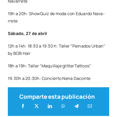
Nava­rre­te
19h a 20h: Show­Quiz de moda con Eduar­do Nava­
rre­te
Sába­do, 27 de abril
12h a 14h: 18:30 a 19:30 h: Taller “Pei­na­dos Urban”
by BOB Hair
18h a 19h: Taller “Maqui­lla­je glit­ter­Tat­toos”
19:30h a 20:30h: Con­cier­to Nena Dacon­te
Comparte esta publicación