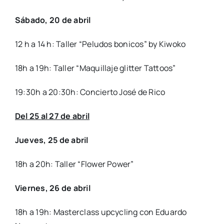
Sába­do, 20 de abril
12 h a 14 h: Taller “Pelu­dos boni­cos” by Kiwo­ko
18h a 19h: Taller “Maqui­lla­je glit­ter Tat­toos”
19:30h a 20:30h: Con­cier­to José de Rico
Del 25 al 27 de abril
Jue­ves, 25 de abril
18h a 20h: Taller “Flo­wer Power”
Vier­nes, 26 de abril
18h a 19h: Mas­ter­class upcy­cling con Eduar­do