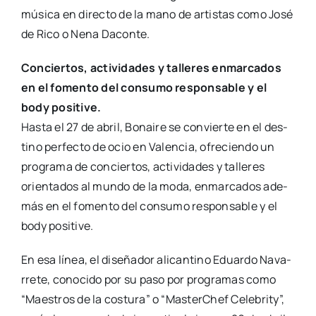
músi­ca en direc­to de la mano de artis­tas como José
de Rico o Nena Dacon­te.
Con­cier­tos, acti­vi­da­des y talle­res enmar­ca­dos
en el fomen­to del con­su­mo res­pon­sa­ble y el
body posi­ti­ve.
Has­ta el 27 de abril, Bonai­re se con­vier­te en el des­
tino per­fec­to de ocio en Valen­cia, ofre­cien­do un
pro­gra­ma de con­cier­tos, acti­vi­da­des y talle­res
orien­ta­dos al mun­do de la moda, enmar­ca­dos ade­
más en el fomen­to del con­su­mo res­pon­sa­ble y el
body posi­ti­ve.
En esa línea, el dise­ña­dor ali­can­tino Eduar­do Nava­
rre­te, cono­ci­do por su paso por pro­gra­mas como
“Maes­tros de la cos­tu­ra” o “Mas­ter­Chef Cele­brity”,