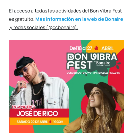
El acce­so a todas las acti­vi­da­des del Bon Vibra Fest
es gra­tui­to.
Más infor­ma­ción en la web de Bonai­re
y redes socia­les (@ccbonaire).