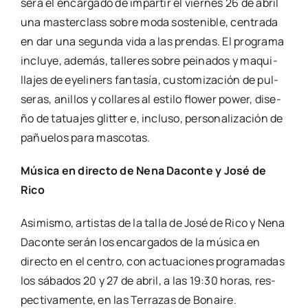
será el encar­ga­do de impar­tir el vier­nes 26 de abril
una mas­ter­class sobre moda sos­te­ni­ble, cen­tra­da
en dar una segun­da vida a las pren­das. El pro­gra­ma
inclu­ye, ade­más, talle­res sobre pei­na­dos y maqui­
lla­jes de eye­li­ners fan­ta­sía, cus­to­mi­za­ción de pul­
se­ras, ani­llos y colla­res al esti­lo flo­wer power, dise­
ño de tatua­jes glit­ter e, inclu­so, per­so­na­li­za­ción de
pañue­los para mas­co­tas.
Músi­ca en direc­to de Nena Dacon­te y José de
Rico
Asi­mis­mo, artis­tas de la talla de José de Rico y Nena
Dacon­te serán los encar­ga­dos de la músi­ca en
direc­to en el cen­tro, con actua­cio­nes pro­gra­ma­das
los sába­dos 20 y 27 de abril, a las 19:30 horas, res­
pec­ti­va­men­te, en las Terra­zas de Bonai­re.