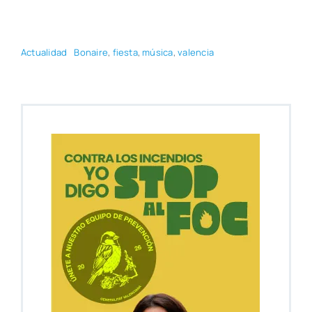
Actua­li­dad
Bonai­re
,
fies­ta
,
músi­ca
,
valen­cia