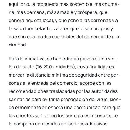
equi­li­brio, la pro­pues­ta más sos­te­ni­ble, más huma­
na, más cer­ca­na, más ama­ble y prós­pe­ra, que
gene­ra rique­za local, y que pone a las per­so­nas y a
la salud por delan­te, valo­res que le son pro­pios y
que son cua­li­da­des esen­cia­les del comer­cio de pro­
xi­mi­dad.
Para la ini­cia­ti­va, se han edi­ta­do pie­zas como
vini­
los de sue­lo
(16.200 uni­da­des), cuya fina­li­dad es
mar­car la dis­tan­cia míni­ma de segu­ri­dad entre per­
so­nas a la entra­da del comer­cio, acor­de con las
reco­men­da­cio­nes tras­la­da­das por las auto­ri­da­des
sani­ta­rias para evi­tar la pro­pa­ga­ción del virus, sien­
do el momen­to de espe­ra una opor­tu­ni­dad para que
los clien­tes se fijen en los prin­ci­pa­les men­sa­jes de
la cam­pa­ña con­te­ni­dos en las tiras adhe­si­vas.