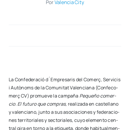
Por
Valen­cia City
La Con­fe­de­ra­ció d´Empresaris del Come­rç, Ser­vi­cis
i Autò­noms de la Comu­ni­tat Valen­cia­na (Con­fe­co­
me­rç CV) pro­mue­ve la cam­pa­ña
Peque­ño comer­
cio. El futu­ro que com­pras,
rea­li­za­da en cas­te­llano
y valen­ciano, jun­to a sus aso­cia­cio­nes y fede­ra­cio­
nes terri­to­ria­les y sec­to­ria­les, cuyo ele­men­to cen­
tral gira en torno a la eti­que­ta, don­de habi­tual­men­