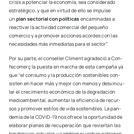
cri­sis a poten­ciar la eco­no­mía, sea con­si­de­ra­do
estra­té­gi­co, y que en vir­tud de ello se impul­se
un
plan sec­to­rial con polí­ti­cas
enca­mi­na­das a
reac­ti­var la acti­vi­dad comer­cial del peque­ño
comer­cio y a pro­mo­ver accio­nes acor­des con las
nece­si­da­des más inme­dia­tas para el sec­tor”.
Por su par­te, el con­se­ller Cli­ment agra­de­ció a Con­
fe­co­me­rç la pues­ta en mar­cha de esta cam­pa­ña ya
que “el con­su­mo y la pro­duc­ción sos­te­ni­bles con­
sis­ten en hacer más y mejor con menos y des­vin­cu­
lar el cre­ci­mien­to eco­nó­mi­co de la degra­da­ción
medioam­bien­tal, aumen­tar la efi­cien­cia de recur­
sos y pro­mo­ver esti­los de vida sos­te­ni­bles. La pan­
de­mia de la COVID-19 nos ofre­ce la opor­tu­ni­dad de
ela­bo­rar pla­nes de recu­pe­ra­ción que revier­tan las
ten­den­cias actua­les y cam­bien nues­tros patro­nes