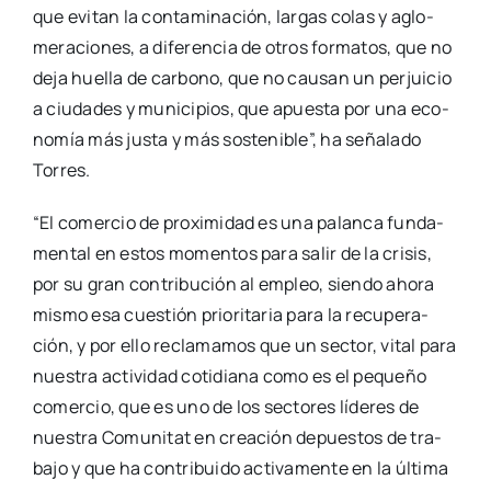
que evi­tan la con­ta­mi­na­ción, lar­gas colas y aglo­
me­ra­cio­nes, a dife­ren­cia de otros for­ma­tos, que no
deja hue­lla de car­bono, que no cau­san un per­jui­cio
a ciu­da­des y muni­ci­pios, que apues­ta por una eco­
no­mía más jus­ta y más sos­te­ni­ble”, ha seña­la­do
Torres.
“El comer­cio de pro­xi­mi­dad es una palan­ca fun­da­
men­tal en estos momen­tos para salir de la cri­sis,
por su gran con­tri­bu­ción al empleo, sien­do aho­ra
mis­mo esa cues­tión prio­ri­ta­ria para la recu­pe­ra­
ción, y por ello recla­ma­mos que un sec­tor, vital para
nues­tra acti­vi­dad coti­dia­na como es el peque­ño
comer­cio, que es uno de los sec­to­res líde­res de
nues­tra Comu­ni­tat en crea­ción depues­tos de tra­
ba­jo y que ha con­tri­bui­do acti­va­men­te en la últi­ma