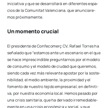
ini­cia­ti­va y que se desa­rro­lla­rá en dife­ren­tes espa­
cios de la Comu­ni­tat Valen­cia­na, que anun­cia­re­
mos pró­xi­ma­men­te.
Un momento crucial
El pre­si­den­te de Con­fe­co­me­rç CV, Rafael Torres ha
seña­la­do que “esta­mos ante un esce­na­rio en el que
se hace impres­cin­di­ble pre­gun­tar­nos por el mode­lo
de con­su­mo y el mode­lo de ciu­dad que que­re­mos,
sien­do cada vez más rele­van­te apos­tar por la sos­te­
ni­bi­li­dad, el medio ambien­te, la pro­xi­mi­dad y el
fomen­to de nues­tro teji­do empre­sa­rial, en defi­ni­ti­
va, por nues­tra eco­no­mía local. Hemos pasa­do por
una cri­sis sani­ta­ria, que ha deri­va­do irre­me­dia­ble­
men­te en una cri­sis eco­nó­mi­ca y social, y que