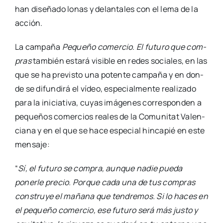
han dise­ña­do lonas y delan­ta­les con el lema de la
acción.
La cam­pa­ña
Peque­ño comer­cio. El futu­ro que com­
pras
tam­bién esta­rá visi­ble en redes socia­les, en las
que se ha pre­vis­to una poten­te cam­pa­ña y en don­
de se difun­di­rá el vídeo, espe­cial­men­te rea­li­za­do
para la ini­cia­ti­va, cuyas imá­ge­nes corres­pon­den a
peque­ños comer­cios reales de la Comu­ni­tat Valen­
cia­na y en el que se hace espe­cial hin­ca­pié en este
men­sa­je:
“
Sí, el futu­ro se com­pra, aun­que nadie pue­da
poner­le pre­cio. Por­que cada una de tus com­pras
cons­tru­ye el maña­na que ten­dre­mos. Si lo haces en
el peque­ño comer­cio, ese futu­ro será más jus­to y