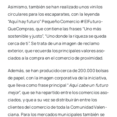
Asi­mis­mo, tam­bién se han rea­li­za­do unos vini­los
cir­cu­la­res para los esca­pa­ra­tes, con la leyen­da
“Aquí hay futu­ro” Peque­ño Comer­cio #ElFu­tu­ro­
Que­Com­pras, que con­tie­ne las fra­ses “Uno más
sos­te­ni­ble y jus­to”, “Uno don­de la rique­za se que­da
cer­ca de ti”. Se tra­ta de una ima­gen de recla­mo
exte­rior, que recuer­da los prin­ci­pa­les valo­res aso­
cia­dos a la com­pra en el comer­cio de pro­xi­mi­dad.
Ade­más, se han pro­du­ci­do cer­ca de 200.000 bol­sas
de papel, con la ima­gen cor­po­ra­ti­va de la ini­cia­ti­va,
que lle­va como fra­se prin­ci­pal “
Aquí cabe un futu­ro
mejor
”, que se ha repar­ti­do entre los comer­cios aso­
cia­dos, y que a su vez se dis­tri­bui­rán entre los
clien­tes del comer­cio de toda la Comu­ni­dad Valen­
cia­na. Para los mer­ca­dos muni­ci­pa­les tam­bién se