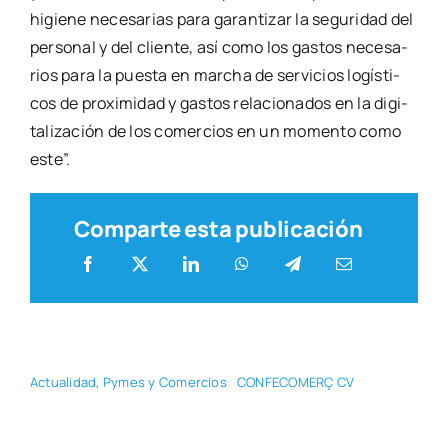
higie­ne nece­sa­rias para garan­ti­zar la segu­ri­dad del
per­so­nal y del clien­te, así como los gas­tos nece­sa­
rios para la pues­ta en mar­cha de ser­vi­cios logís­ti­
cos de pro­xi­mi­dad y gas­tos rela­cio­na­dos en la digi­
ta­li­za­ción de los comer­cios en un momen­to como
este”.
Comparte esta publicación
Actua­li­dad
,
Pymes y Comer­cios
CONFECOMERÇ CV