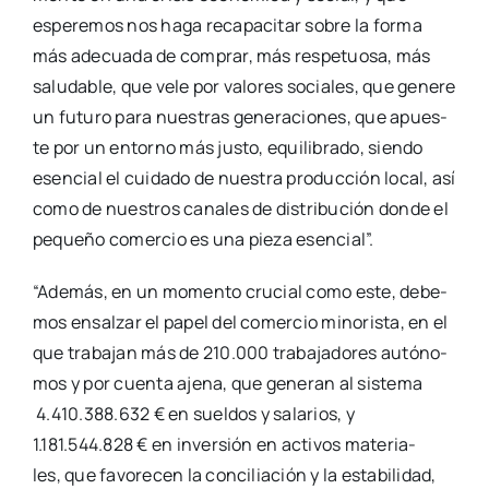
espe­re­mos nos haga reca­pa­ci­tar sobre la for­ma
más ade­cua­da de com­prar, más res­pe­tuo­sa, más
salu­da­ble, que vele por valo­res socia­les, que gene­re
un futu­ro para nues­tras gene­ra­cio­nes, que apues­
te por un entorno más jus­to, equi­li­bra­do, sien­do
esen­cial el cui­da­do de nues­tra pro­duc­ción local, así
como de nues­tros cana­les de dis­tri­bu­ción don­de el
peque­ño comer­cio es una pie­za esen­cial”.
“Ade­más, en un momen­to cru­cial como este, debe­
mos ensal­zar el papel del comer­cio mino­ris­ta, en el
que tra­ba­jan más de 210.000 tra­ba­ja­do­res autó­no­
mos y por cuen­ta aje­na, que gene­ran al sis­te­ma
4.410.388.632 € en suel­dos y sala­rios, y
1.181.544.828 € en inver­sión en acti­vos mate­ria­
les, que favo­re­cen la con­ci­lia­ción y la esta­bi­li­dad,