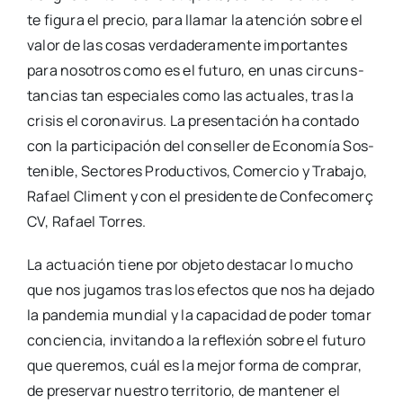
te figu­ra el pre­cio, para lla­mar la aten­ción sobre el
valor de las cosas ver­da­de­ra­men­te impor­tan­tes
para noso­tros como es el futu­ro, en unas cir­cuns­
tan­cias tan espe­cia­les como las actua­les, tras la
cri­sis el coro­na­vi­rus. La pre­sen­ta­ción ha con­ta­do
con la par­ti­ci­pa­ción del con­se­ller de Eco­no­mía Sos­
te­ni­ble, Sec­to­res Pro­duc­ti­vos, Comer­cio y Tra­ba­jo,
Rafael Cli­ment y con el pre­si­den­te de Con­fe­co­me­rç
CV, Rafael Torres.
La actua­ción tie­ne por obje­to des­ta­car lo mucho
que nos juga­mos tras los efec­tos que nos ha deja­do
la pan­de­mia mun­dial y la capa­ci­dad de poder tomar
con­cien­cia, invi­tan­do a la refle­xión sobre el futu­ro
que que­re­mos, cuál es la mejor for­ma de com­prar,
de pre­ser­var nues­tro terri­to­rio, de man­te­ner el