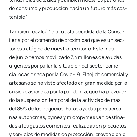
de con­su­mo y pro­duc­ción hacia un futu­ro más sos­
te­ni­ble”.
Tam­bién recal­có “la apues­ta deci­di­da de la Con­se­
lle­ria por el comer­cio de pro­xi­mi­dad que es un sec­
tor estra­té­gi­co de nues­tro terri­to­rio. Este mes
de junio hemos movi­li­za­do 7,4 millo­nes de ayu­das
urgen­tes por paliar la situa­ción del sec­tor comer­
cial oca­sio­na­da por la Covid-19. El teji­do comer­cial y
arte­sano se ha vis­to afec­ta­do en gran medi­da por la
cri­sis oca­sio­na­da por la pan­de­mia, que ha pro­vo­ca­
do la sus­pen­sión tem­po­ral de la acti­vi­dad de más
del 85% de los nego­cios. Estas ayu­das para per­so­
nas autó­no­mas, pymes y micropy­mes van des­ti­na­
das a los gas­tos corrien­tes rea­li­za­das en pro­duc­tos
y ser­vi­cios de medi­das de pro­tec­ción, pre­ven­ción e