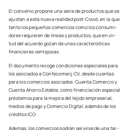
El con­ve­nio pro­po­ne una serie de pro­duc­tos que se
ajus­tan a esta nue­va reali­dad post-Covid, en la que
tan­to los peque­ños comer­cios como los con­su­mi­
do­res requie­ren de líneas y pro­duc­tos, que en vir­
tud del acuer­do gozan de unas carac­te­rís­ti­cas
finan­cie­ras ven­ta­jo­sas.
El docu­men­to reco­ge con­di­cio­nes espe­cia­les para
los aso­cia­dos a Con­fe­co­me­rç CV, des­de cuen­tas
para los comer­cios aso­cia­dos: Cuen­ta Comer­cio y
Cuen­ta Aho­rro Esta­ble, como finan­cia­ción espe­cial
prés­ta­mos para la mejo­ra del teji­do empre­sa­rial,
medios de pago y Comer­cio Digi­tal, ade­más de los
cré­di­tos ICO.
Ade­más, los comer­cios podrán ser­vir­se de una tar­