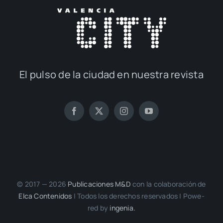
El pul­so de la ciu­dad en nues­tra revis­ta
© 2017 — 2026
Publi­ca­cio­nes M&D
con la cola­bo­ra­ción de
Elca Con­te­ni­dos
| Todos los dere­chos reser­va­dos | Powe­
red by
inge­nia.