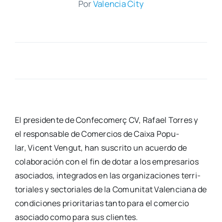
Por
Valen­cia City
El pre­si­den­te de Con­fe­co­me­rç CV, Rafael Torres y
el res­pon­sa­ble de Comer­cios de Cai­xa Popu­
lar, Vicent Ven­gut, han sus­cri­to un acuer­do de
cola­bo­ra­ción con el fin de dotar a los empre­sa­rios
aso­cia­dos, inte­gra­dos en las orga­ni­za­cio­nes terri­
to­ria­les y sec­to­ria­les de la Comu­ni­tat Valen­cia­na de
con­di­cio­nes prio­ri­ta­rias tan­to para el comer­cio
aso­cia­do como para sus clien­tes.