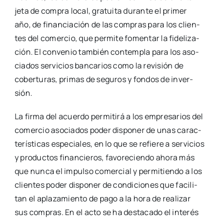
je­ta de com­pra local, gra­tui­ta duran­te el pri­mer
año, de finan­cia­ción de las com­pras para los clien­
tes del comer­cio, que per­mi­te fomen­tar la fide­li­za­
ción. El con­ve­nio tam­bién con­tem­pla para los aso­
cia­dos ser­vi­cios ban­ca­rios como la revi­sión de
cober­tu­ras, pri­mas de segu­ros y fon­dos de inver­
sión.
La fir­ma del acuer­do per­mi­ti­rá a los empre­sa­rios del
comer­cio aso­cia­dos poder dis­po­ner de unas carac­
te­rís­ti­cas espe­cia­les, en lo que se refie­re a ser­vi­cios
y pro­duc­tos finan­cie­ros, favo­re­cien­do aho­ra más
que nun­ca el impul­so comer­cial y per­mi­tien­do a los
clien­tes poder dis­po­ner de con­di­cio­nes que faci­li­
tan el apla­za­mien­to de pago a la hora de rea­li­zar
sus com­pras. En el acto se ha des­ta­ca­do el inte­rés