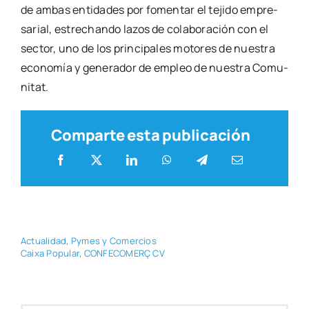
de ambas enti­da­des por fomen­tar el teji­do empre­
sa­rial, estre­chan­do lazos de cola­bo­ra­ción con el
sec­tor, uno de los prin­ci­pa­les moto­res de nues­tra
eco­no­mía y gene­ra­dor de empleo de nues­tra Comu­
ni­tat.
Comparte esta publicación
Actua­li­dad
,
Pymes y Comer­cios
Cai­xa Popu­lar
,
CONFECOMERÇ CV