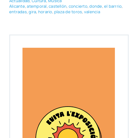
Actua­li­dad
,
Cul­tu­ra
,
Músi­ca
Ali­can­te
,
atem­po­ral
,
cas­te­llón
,
con­cier­to
,
don­de
,
el barrrio
,
entra­das
,
gira
,
hora­rio
,
pla­za de toros
,
valen­cia