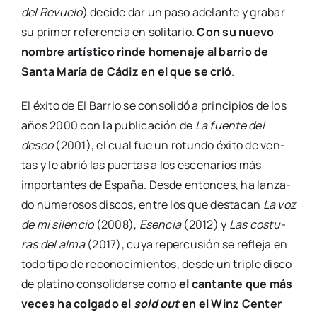
del Revue­lo
) deci­de dar un paso ade­lan­te y gra­bar
su pri­mer refe­ren­cia en soli­ta­rio.
Con su nue­vo
nom­bre artís­ti­co rin­de home­na­je al barrio de
San­ta María de Cádiz en el que se crió
.
El éxi­to de El Barrio se con­so­li­dó a prin­ci­pios de los
años 2000 con la publi­ca­ción de
La fuen­te del
deseo
(2001), el cual fue un rotun­do éxi­to de ven­
tas y le abrió las puer­tas a los esce­na­rios más
impor­tan­tes de Espa­ña. Des­de enton­ces, ha lan­za­
do nume­ro­sos dis­cos, entre los que des­ta­can
La voz
de mi silen­cio
(2008),
Esen­cia
(2012) y
Las cos­tu­
ras del alma
(2017), cuya reper­cu­sión se refle­ja en
todo tipo de reco­no­ci­mien­tos, des­de un tri­ple dis­co
de pla­tino con­so­li­dar­se como
el can­tan­te que más
veces ha col­ga­do el
sold out
en el Winz Cen­ter