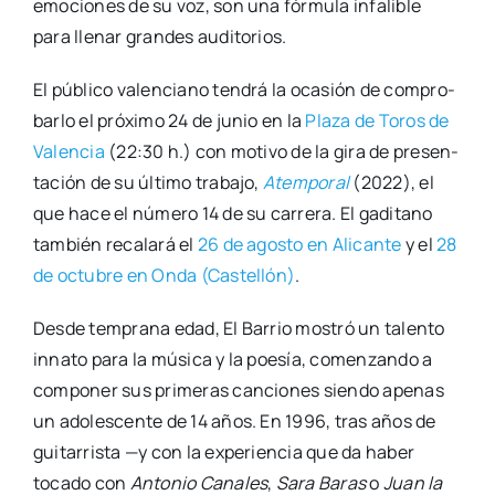
emo­cio­nes de su voz, son una fór­mu­la infa­li­ble
para lle­nar gran­des audi­to­rios.
El públi­co valen­ciano ten­drá la oca­sión de com­pro­
bar­lo el pró­xi­mo 24 de junio en la
Pla­za de Toros de
Valen­cia
(22:30 h.) con moti­vo de la gira de pre­sen­
ta­ción de su últi­mo tra­ba­jo,
Atem­po­ral
(2022), el
que hace el núme­ro 14 de su carre­ra. El gadi­tano
tam­bién reca­la­rá el
26 de agos­to en Ali­can­te
y el
28
de octu­bre en Onda (Cas­te­llón)
.
Des­de tem­pra­na edad, El Barrio mos­tró un talen­to
inna­to para la músi­ca y la poe­sía, comen­zan­do a
com­po­ner sus pri­me­ras can­cio­nes sien­do ape­nas
un ado­les­cen­te de 14 años. En 1996, tras años de
gui­ta­rris­ta —y con la expe­rien­cia que da haber
toca­do con
Anto­nio Cana­les
,
Sara Baras
o
Juan la