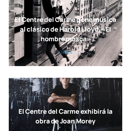
El Centre del Carme pone música
al clásico de Harold Lloyd, «El
hombre mosca»
Cul­tu­ra
El Centre del Carme exhibirá la
obra de Joan Morey