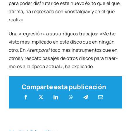
para poder dis­fru­tar de este nue­vo éxi­to que el que,
afir­ma, ha regre­sa­do con «nos­tal­gia» y en el que
rea­li­za
Una «regre­sión» a sus anti­guos tra­ba­jos: «Me he
vis­to más impli­ca­do en este dis­co que en nin­gún
otro. En
Atem­po­ral
toco más ins­tru­men­tos que en
otros y res­ca­to pasa­jes de otros dis­cos para traér­
me­los a la épo­ca actual», ha expli­ca­do.
Comparte esta publicación