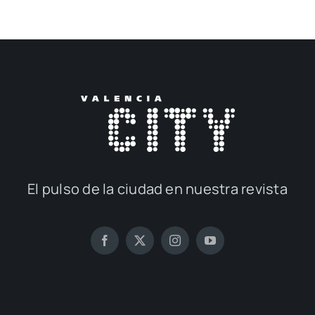
El pul­so de la ciu­dad en nues­tra revis­ta