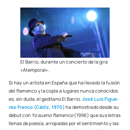
El Barrio, duran­te un con­cier­to de la gira
«Atem­po­ral».
Si hay un artis­ta en Espa­ña que ha lle­va­do la fusión
del fla­men­co y la copla a luga­res nun­ca cono­ci­dos
es, sin duda, el gadi­tano El Barrio.
José Luis Figue­
reo Fran­co (Cádiz, 1970)
ha demos­tra­do des­de su
debut con
Yo sueno fla­men­co
(1996) que sus letras
lle­nas de poe­sía, arro­pa­das por el sen­ti­mien­to y las