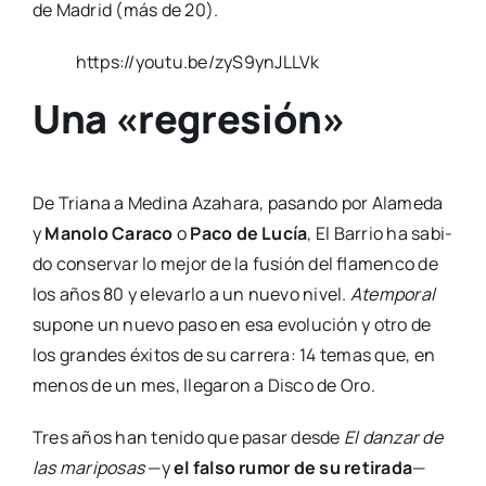
de Madrid (más de 20).
https://youtu.be/zyS9ynJLLVk
Una «regresión»
De Tria­na a Medi­na Azaha­ra, pasan­do por Ala­me­da
y
Mano­lo Cara­co
o
Paco de Lucía
, El Barrio ha sabi­
do con­ser­var lo mejor de la fusión del fla­men­co de
los años 80 y ele­var­lo a un nue­vo nivel.
Atem­po­ral
supo­ne un nue­vo paso en esa evo­lu­ción y otro de
los gran­des éxi­tos de su carre­ra: 14 temas que, en
menos de un mes, lle­ga­ron a Dis­co de Oro.
Tres años han teni­do que pasar des­de
El dan­zar de
las mari­po­sas
—y
el fal­so rumor de su reti­ra­da
—