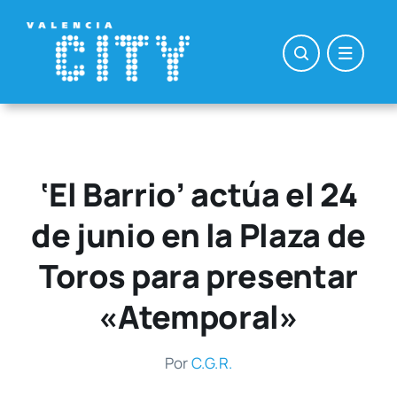
Saltar
al
contenido
‘El Barrio’ actúa el 24
de junio en la Plaza de
Toros para presentar
«Atemporal»
Por
C.G.R.