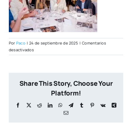
Por
Paco
|
24 de septiembre de 2025
|
Comentarios
en
desactivados
_DSC0350
Share This Story, Choose Your
Platform!
Facebook
X
Reddit
LinkedIn
WhatsApp
Telegram
Tumblr
Pinterest
Vk
Xing
Correo
electrónico