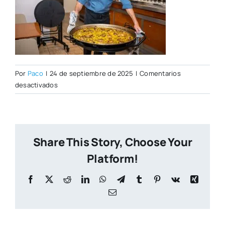
Por
Paco
|
24 de septiembre de 2025
|
Comentarios
en
desactivados
_DSC0438
Share This Story, Choose Your
Platform!
Facebook
X
Reddit
LinkedIn
WhatsApp
Telegram
Tumblr
Pinterest
Vk
Xing
Correo
electrónico