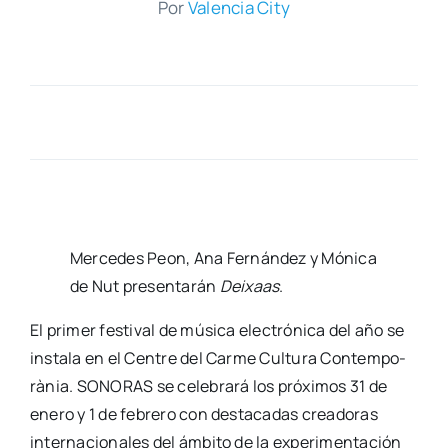
Por
Valen­cia City
Mer­ce­des Peon, Ana Fer­nán­dez y Móni­ca
de Nut pre­sen­ta­rán
Dei­xaas
.
El pri­mer fes­ti­val de músi­ca elec­tró­ni­ca del año se
ins­ta­la en el Cen­tre del Car­me Cul­tu­ra Con­tem­po­
rà­nia. SONORAS se cele­bra­rá los pró­xi­mos 31 de
enero y 1 de febre­ro con des­ta­ca­das crea­do­ras
inter­na­cio­na­les del ámbi­to de la expe­ri­men­ta­ción