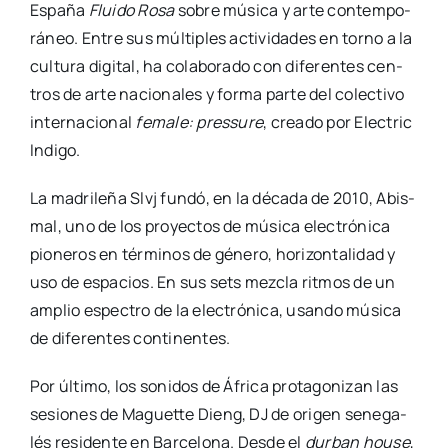
Espa­ña
Flui­do Rosa
sobre músi­ca y arte con­tem­po­
rá­neo. Entre sus múl­ti­ples acti­vi­da­des en torno a la
cul­tu­ra digi­tal, ha cola­bo­ra­do con dife­ren­tes cen­
tros de arte nacio­na­les y for­ma par­te del colec­ti­vo
inter­na­cio­nal
fema­le: pres­su­re
, crea­do por Elec­tric
Indi­go.
La madri­le­ña Slvj fun­dó, en la déca­da de 2010, Abis­
mal, uno de los pro­yec­tos de músi­ca elec­tró­ni­ca
pio­ne­ros en tér­mi­nos de géne­ro, hori­zon­ta­li­dad y
uso de espa­cios. En sus sets mez­cla rit­mos de un
amplio espec­tro de la elec­tró­ni­ca, usan­do músi­ca
de dife­ren­tes con­ti­nen­tes.
Por últi­mo, los soni­dos de Áfri­ca pro­ta­go­ni­zan las
sesio­nes de Maguet­te Dieng, DJ de ori­gen sene­ga­
lés resi­den­te en Bar­ce­lo­na. Des­de el
dur­ban hou­se
,