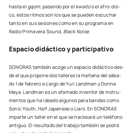
has­ta el
gqom
, pasan­do por el
kwai­to
o el afro-dis­­
co, estos rit­mos son los que se pue­den escu­char
tan­to en sus sesio­nes como en su pro­gra­ma en
Radio Pri­ma­ve­ra Sound,
Black Noi­se
.
Espacio didáctico y participativo
SONORAS tam­bién aco­ge un espa­cio didác­ti­co des­
de el que pro­po­ne dos talle­res la maña­na del sába­
do 1 de febre­ro a car­go de Yuri Land­man y Don­na
Maya. Land­man es un afa­ma­do inven­tor de ins­tru­
men­tos que ha idea­do algu­nos para ban­das como
Sonic Youth, Half Japa­ne­se o Liars. En SONORAS
impar­te un taller en el que se hac­kea­rá un telé­fono
anti­guo. El resul­ta­do del tra­ba­jo tam­bién se podrá