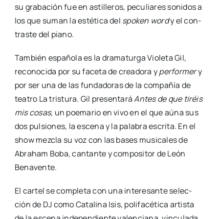
su gra­ba­ción fue en asti­lle­ros, pecu­lia­res soni­dos a
los que suman la esté­ti­ca del
spo­ken word
y el con­
tras­te del piano.
Tam­bién espa­ño­la es la dra­ma­tur­ga Vio­le­ta Gil,
reco­no­ci­da por su face­ta de crea­do­ra y
per­for­mer
y
por ser una de las fun­da­do­ras de la com­pa­ñía de
tea­tro La tris­tu­ra. Gil pre­sen­ta­rá
Antes de que tiréis
mis cosas
, un poe­ma­rio en vivo en el que aúna sus
dos pul­sio­nes, la esce­na y la pala­bra escri­ta. En el
show mez­cla su voz con las bases musi­ca­les de
Abraham Boba, can­tan­te y com­po­si­tor de León
Bena­ven­te.
El car­tel se com­ple­ta con una intere­san­te selec­
ción de DJ como Cata­li­na Isis, poli­fa­cé­ti­ca artis­ta
de la esce­na inde­pen­dien­te valen­cia­na, vin­cu­la­da