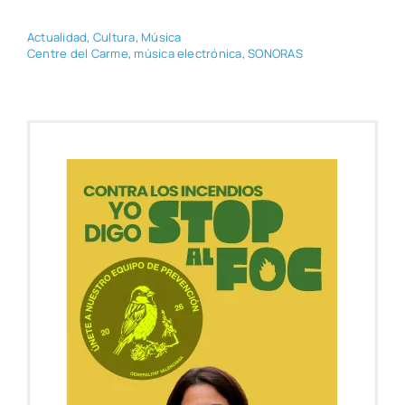
Actua­li­dad
,
Cul­tu­ra
,
Músi­ca
Cen­tre del Car­me
,
músi­ca elec­tró­ni­ca
,
SONORAS