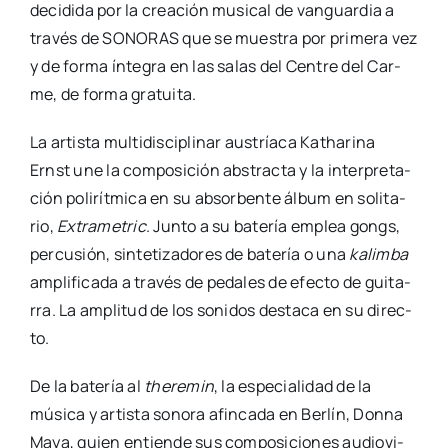
deci­di­da por la crea­ción musi­cal de van­guar­dia a
tra­vés de SONORAS que se mues­tra por pri­me­ra vez
y de for­ma ínte­gra en las salas del Cen­tre del Car­
me, de for­ma gra­tui­ta.
La artis­ta mul­ti­dis­ci­pli­nar aus­tría­ca Katha­ri­na
Ernst une la com­po­si­ción abs­trac­ta y la inter­pre­ta­
ción poli­rít­mi­ca en su absor­ben­te álbum en soli­ta­
rio,
Extra­me­tric
. Jun­to a su bate­ría emplea gongs,
per­cu­sión, sin­te­ti­za­do­res de bate­ría o una
kalim­ba
ampli­fi­ca­da a tra­vés de peda­les de efec­to de gui­ta­
rra. La ampli­tud de los soni­dos des­ta­ca en su direc­
to.
De la bate­ría al
the­re­min
, la espe­cia­li­dad de la
músi­ca y artis­ta sono­ra afin­ca­da en Ber­lín, Don­na
Maya, quien entien­de sus com­po­si­cio­nes audio­vi­