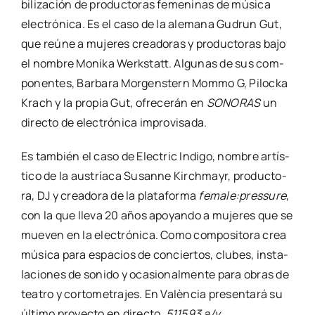
bi­li­za­ción de pro­duc­to­ras feme­ni­nas de músi­ca
elec­tró­ni­ca. Es el caso de la ale­ma­na Gudrun Gut,
que reúne a muje­res crea­do­ras y pro­duc­to­ras bajo
el nom­bre Moni­ka Werks­tatt. Algu­nas de sus com­
po­nen­tes, Bar­ba­ra Mor­gens­tern Mom­mo G, Piloc­ka
Krach y la pro­pia Gut, ofre­ce­rán en
SONORAS
un
direc­to de elec­tró­ni­ca impro­vi­sa­da.
Es tam­bién el caso de Elec­tric Indi­go, nom­bre artís­
ti­co de la aus­tría­ca Susan­ne Kirch­mayr, pro­duc­to­
ra, DJ y crea­do­ra de la pla­ta­for­ma
female:pressure
,
con la que lle­va 20 años apo­yan­do a muje­res que se
mue­ven en la elec­tró­ni­ca. Como com­po­si­to­ra crea
músi­ca para espa­cios de con­cier­tos, clu­bes, ins­ta­
la­cio­nes de soni­do y oca­sio­nal­men­te para obras de
tea­tro y cor­to­me­tra­jes. En Valèn­cia pre­sen­ta­rá su
últi­mo pro­yec­to en direc­to,
511593 a/v
.