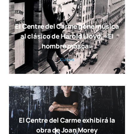
El Centre del Carme pone música
al clásico de Harold Lloyd, «El
hombre mosca»
Cul­tu­ra
El Centre del Carme exhibirá la
obra de Joan Morey