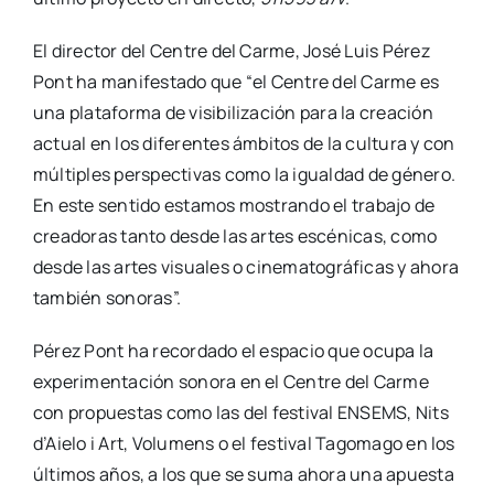
El direc­tor del Cen­tre del Car­me, José Luis Pérez
Pont ha mani­fes­ta­do que “el Cen­tre del Car­me es
una pla­ta­for­ma de visi­bi­li­za­ción para la crea­ción
actual en los dife­ren­tes ámbi­tos de la cul­tu­ra y con
múl­ti­ples pers­pec­ti­vas como la igual­dad de géne­ro.
En este sen­ti­do esta­mos mos­tran­do el tra­ba­jo de
crea­do­ras tan­to des­de las artes escé­ni­cas, como
des­de las artes visua­les o cine­ma­to­grá­fi­cas y aho­ra
tam­bién sono­ras”.
Pérez Pont ha recor­da­do el espa­cio que ocu­pa la
expe­ri­men­ta­ción sono­ra en el Cen­tre del Car­me
con pro­pues­tas como las del fes­ti­val ENSEMS, Nits
d’Aielo i Art, Volu­mens o el fes­ti­val Tago­ma­go en los
últi­mos años, a los que se suma aho­ra una apues­ta