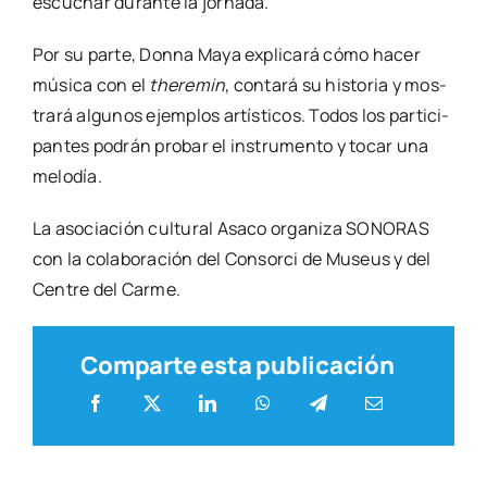
escu­char duran­te la jor­na­da.
Por su par­te, Don­na Maya expli­ca­rá cómo hacer
músi­ca con el
the­re­min
, con­ta­rá su his­to­ria y mos­
tra­rá algu­nos ejem­plos artís­ti­cos. Todos los par­ti­ci­
pan­tes podrán pro­bar el ins­tru­men­to y tocar una
melo­día.
La aso­cia­ción cul­tu­ral Asa­co orga­ni­za SONORAS
con la cola­bo­ra­ción del Con­sor­ci de Museus y del
Cen­tre del Car­me.
Comparte esta publicación