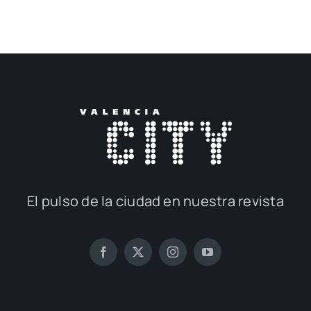
El pul­so de la ciu­dad en nues­tra revis­ta