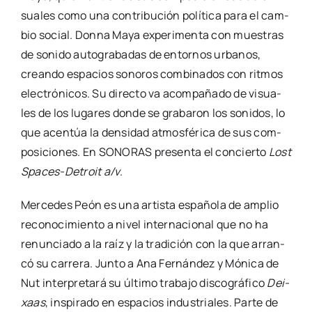
sua­les como una con­tri­bu­ción polí­ti­ca para el cam­
bio social. Don­na Maya expe­ri­men­ta con mues­tras
de soni­do auto­gra­ba­das de entor­nos urba­nos,
crean­do espa­cios sono­ros com­bi­na­dos con rit­mos
elec­tró­ni­cos. Su direc­to va acom­pa­ña­do de visua­
les de los luga­res don­de se gra­ba­ron los soni­dos, lo
que acen­túa la den­si­dad atmos­fé­ri­ca de sus com­
po­si­cio­nes. En SONORAS pre­sen­ta el con­cier­to
Lost
Spa­­ces-Detroit a/v
.
Mer­ce­des Peón es una artis­ta espa­ño­la de amplio
reco­no­ci­mien­to a nivel inter­na­cio­nal que no ha
renun­cia­do a la raíz y la tra­di­ción con la que arran­
có su carre­ra. Jun­to a Ana Fer­nán­dez y Móni­ca de
Nut inter­pre­ta­rá su últi­mo tra­ba­jo dis­co­grá­fi­co
Dei­
xaas
, ins­pi­ra­do en espa­cios indus­tria­les. Par­te de