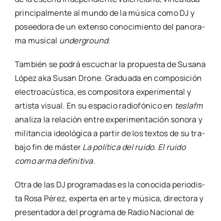
prin­ci­pal­men­te al mun­do de la músi­ca como DJ y
posee­do­ra de un exten­so cono­ci­mien­to del pano­ra­
ma musi­cal
under­ground
.
Tam­bién se podrá escu­char la pro­pues­ta de Susa­na
López aka Susan Dro­ne. Gra­dua­da en com­po­si­ción
elec­tro­acús­ti­ca, es com­po­si­to­ra expe­ri­men­tal y
artis­ta visual. En su espa­cio radio­fó­ni­co en
tes­lafm
ana­li­za la rela­ción entre expe­ri­men­ta­ción sono­ra y
mili­tan­cia ideo­ló­gi­ca a par­tir de los tex­tos de su tra­
ba­jo fin de más­ter
La polí­ti­ca del rui­do. El rui­do
como arma defi­ni­ti­va
.
Otra de las DJ pro­gra­ma­das es la cono­ci­da perio­dis­
ta Rosa Pérez, exper­ta en arte y músi­ca, direc­to­ra y
pre­sen­ta­do­ra del pro­gra­ma de Radio Nacio­nal de