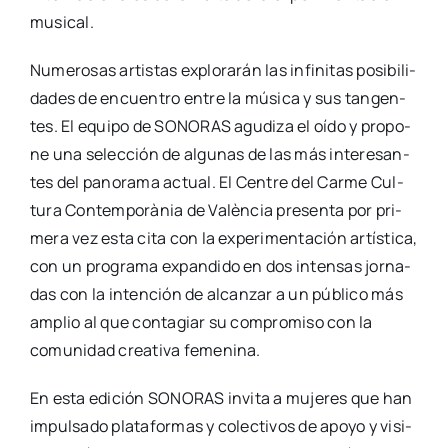
musi­cal.
Nume­ro­sas artis­tas explo­ra­rán las infi­ni­tas posi­bi­li­
da­des de encuen­tro entre la músi­ca y sus tan­gen­
tes. El equi­po de SONORAS agu­di­za el oído y pro­po­
ne una selec­ción de algu­nas de las más intere­san­
tes del pano­ra­ma actual. El Cen­tre del Car­me Cul­
tu­ra Con­tem­po­rà­nia de Valèn­cia pre­sen­ta por pri­
me­ra vez esta cita con la expe­ri­men­ta­ción artís­ti­ca,
con un pro­gra­ma expan­di­do en dos inten­sas jor­na­
das con la inten­ción de alcan­zar a un públi­co más
amplio al que con­ta­giar su com­pro­mi­so con la
comu­ni­dad crea­ti­va feme­ni­na.
En esta edi­ción SONORAS invi­ta a muje­res que han
impul­sa­do pla­ta­for­mas y colec­ti­vos de apo­yo y visi­